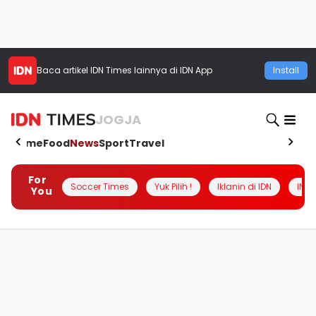
Baca artikel
IDN Times
lainnya di IDN App
Install
JOGJA
Home
Food
News
Sport
Travel
For
Soccer Times
Yuk Pilih !
Iklanin di IDN
INSI
You