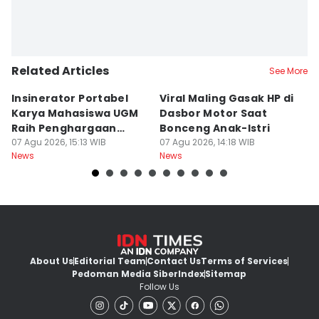
Related Articles
See More
Insinerator Portabel
Viral Maling Gasak HP di
M
Karya Mahasiswa UGM
Dasbor Motor Saat
di
Raih Penghargaan
Bonceng Anak-Istri
S
Internasional
07 Agu 2026, 15:13 WIB
07 Agu 2026, 14:18 WIB
P
06
News
News
Ne
About Us
Editorial Team
Contact Us
Terms of Services
Pedoman Media Siber
Index
Sitemap
Follow Us