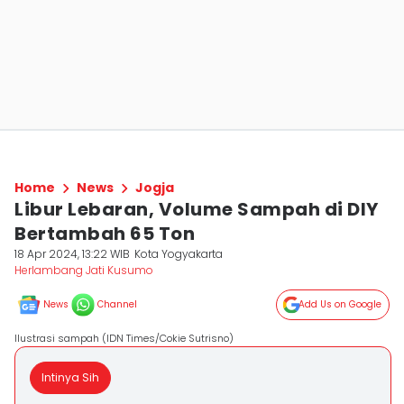
Home
News
Jogja
Libur Lebaran, Volume Sampah di DIY
Bertambah 65 Ton
18 Apr 2024, 13:22 WIB
Kota Yogyakarta
Herlambang Jati Kusumo
News
Channel
Add Us on Google
Ilustrasi sampah (IDN Times/Cokie Sutrisno)
Intinya Sih