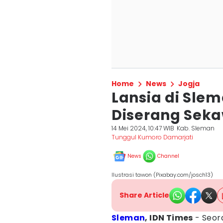
Home
News
Jogja
Lansia di Sle
Diserang Sek
14 Mei 2024, 10:47 WIB
Kab. Sleman
Tunggul Kumoro Damarjati
News
Channel
Ilustrasi tawon (Pixabay.com/josch13)
Share Article
Sleman
, IDN Times
- Seor