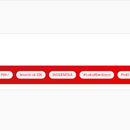
Pilih !
Iklanin di IDN
INSIDENESIA
#LokalBerdaya
Profi