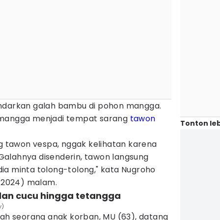
andarkan galah bambu di pohon mangga.
 mangga menjadi tempat sarang
tawon
Tonton leb
ng tawon vespa, nggak kelihatan karena
alahnya disenderin, tawon langsung
ia minta tolong-tolong," kata Nugroho
5/2024) malam.
dan cucu hingga tetangga
y)
lah seorang anak korban, MU (63), datang