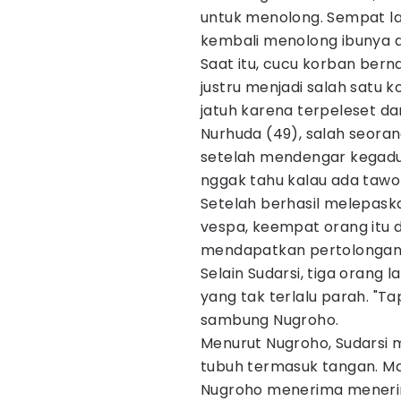
untuk menolong. Sempat l
kembali menolong ibunya 
Saat itu, cucu korban ber
justru menjadi salah satu k
jatuh karena terpeleset da
Nurhuda (49), salah seor
setelah mendengar kegadu
nggak tahu kalau ada tawon 
Setelah berhasil melepask
vespa, keempat orang itu d
mendapatkan pertolongan
Selain Sudarsi, tiga orang 
yang tak terlalu parah. "Ta
sambung Nugroho.
Menurut Nugroho, Sudarsi 
tubuh termasuk tangan. Mal
Nugroho menerima menerim