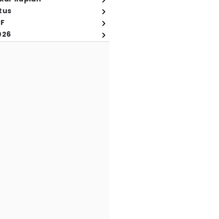
tus
FF
026