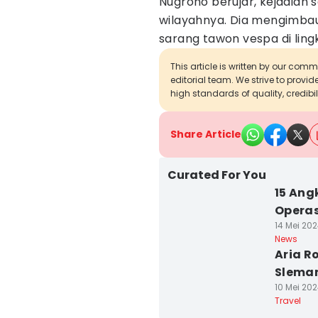
Nugroho berujar, kejadian se
wilayahnya. Dia mengimba
sarang tawon vespa di ling
This article is written by our com
editorial team. We strive to provi
high standards of quality, credibil
Share Article
Curated For You
15 Ang
Operas
14 Mei 202
News
Aria R
Sleman
10 Mei 202
Travel