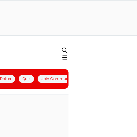
l Dokter
Quiz
Join Community