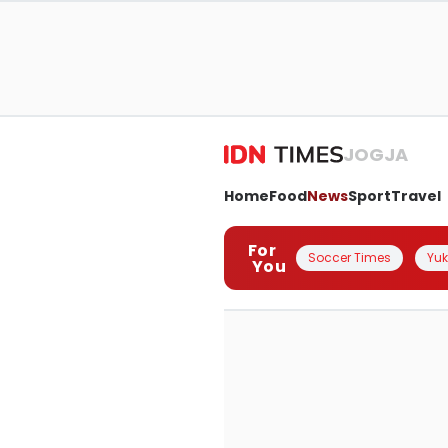
JOGJA
Home
Food
News
Sport
Travel
For
Soccer Times
Yuk 
You