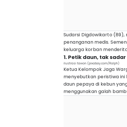
Sudarsi Digdowikarto (89)
penanganan medis. Semen
keluarga korban menderita
1. Petik daun, tak sad
ilustrasi tawon (pixabay.com/Ralph)
Ketua Kelompok Jaga Warg
menyebutkan peristiwa ini
daun pepaya di kebun yan
menggunakan galah bambu,