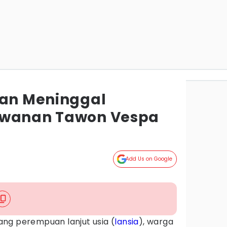
man Meninggal
awanan Tawon Vespa
Add Us on Google
ang perempuan lanjut usia (
lansia
), warga