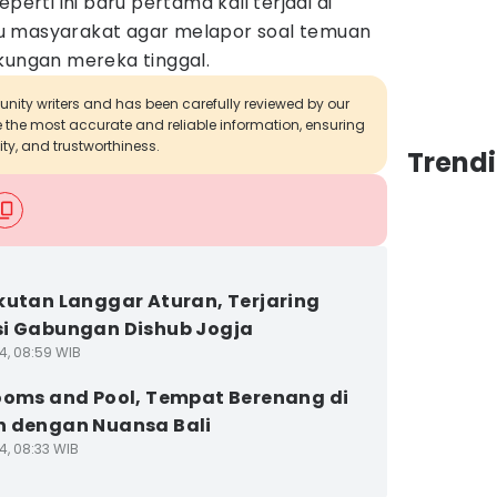
perti ini baru pertama kali terjadi di
u masyarakat agar melapor soal temuan
kungan mereka tinggal.
munity writers and has been carefully reviewed by our
de the most accurate and reliable information, ensuring
ity, and trustworthiness.
Trend
kutan Langgar Aturan, Terjaring
i Gabungan Dishub Jogja
4, 08:59 WIB
ooms and Pool, Tempat Berenang di
 dengan Nuansa Bali
4, 08:33 WIB