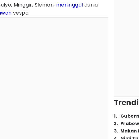
lyo, Minggir, Sleman,
meninggal
dunia
awon
vespa.
Trendi
1
.
Gubern
2
.
Prabow
3
.
Makan B
4
.
Nilai T