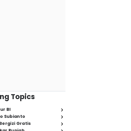
ng Topics
ur BI
o Subianto
ergizi Gratis
ukar Rupiah