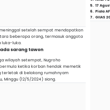
5
.
17 Agus
6
.
Piala A
7
.
GIIAS 2
, meninggal setelah sempat mendapatkan
tara beberapa orang, termasuk anggota
 luka-luka.
ar ada sarang tawon
a wilayah setempat, Nugroho
 bermula ketika korban hendak memetik
g terletak di belakang rumahnyam
 Minggu (12/5/2024) siang.