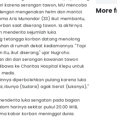
ari karena serangan tawon, MU mencoba
More 
dengan mengenakan helm dan mantol.
nama Aris Munandar (33) ikut membantu,
orban saat diserang tawon. Ia akhirnya
n menderita sejumlah luka.
ang tetangga korban datang menolong
han di rumah dekat kediamannya. "Tapi
itu, ikut diserang," ujar Nugroho.
an diri dari serangan kawanan tawon
ibawa ke Charitas Hospital Klepu untuk
 medis.
lainnya diperbolehkan pulang karena luka
pi, ibunya (Sudarsi) agak berat (lukanya),"
menderita luka sengatan pada bagian
am harinya sekitar pukul 20.00 WIB,
a kabar korban meninggal dunia.