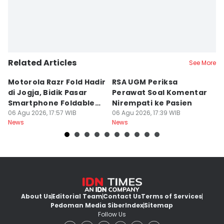
Related Articles
See More
Motorola Razr Fold Hadir
RSA UGM Periksa
A
di Jogja, Bidik Pasar
Perawat Soal Komentar
L
Smartphone Foldable
Nirempati ke Pasien
P
Premium
06 Agu 2026, 17:57 WIB
06 Agu 2026, 17:39 WIB
E
06
News
News
Ne
About Us
Editorial Team
Contact Us
Terms of Services
Pedoman Media Siber
Index
Sitemap
Follow Us