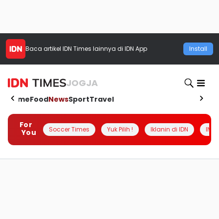
Baca artikel
IDN Times
lainnya di IDN App
Install
JOGJA
Home
Food
News
Sport
Travel
For
Soccer Times
Yuk Pilih !
Iklanin di IDN
INSI
You