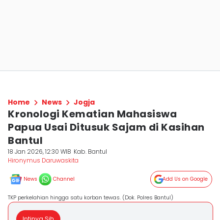
Home
News
Jogja
Kronologi Kematian Mahasiswa
Papua Usai Ditusuk Sajam di Kasihan
Bantul
18 Jan 2026, 12:30 WIB
Kab. Bantul
Hironymus Daruwaskita
News
Channel
Add Us on Google
TKP perkelahian hingga satu korban tewas. (Dok. Polres Bantul)
Intinya Sih