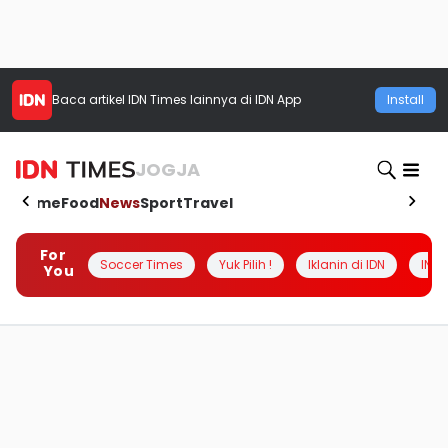
Baca artikel
IDN Times
lainnya di IDN App
Install
JOGJA
Home
Food
News
Sport
Travel
For
Soccer Times
Yuk Pilih !
Iklanin di IDN
INSI
You