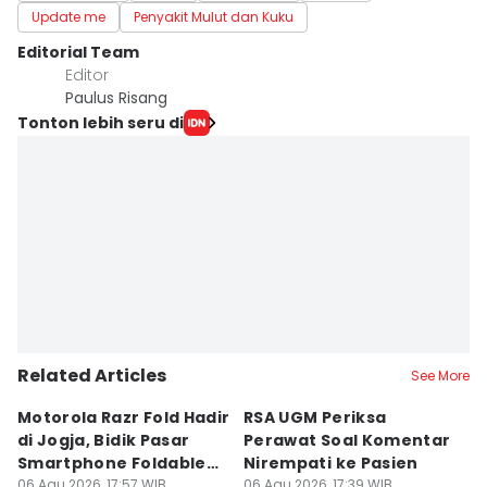
Update me
Penyakit Mulut dan Kuku
Editorial Team
Editor
Paulus Risang
Tonton lebih seru di
Related Articles
See More
Motorola Razr Fold Hadir
RSA UGM Periksa
A
di Jogja, Bidik Pasar
Perawat Soal Komentar
L
Smartphone Foldable
Nirempati ke Pasien
P
Premium
06 Agu 2026, 17:57 WIB
06 Agu 2026, 17:39 WIB
E
06