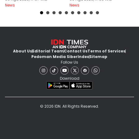
News
News
Ne
About Us
Editorial Team
Contact Us
Terms of Services
Pedoman Media Siber
Index
Sitemap
Follow Us
Download
© 2026 IDN. All Rights Reserved.