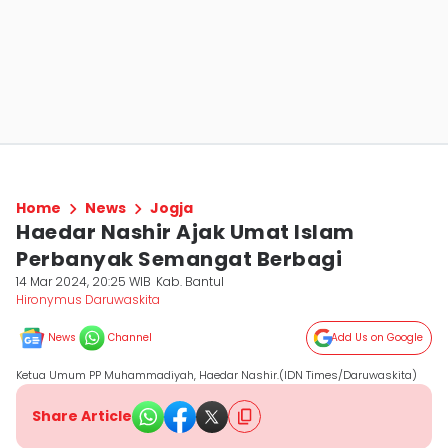
Home
News
Jogja
Haedar Nashir Ajak Umat Islam
Perbanyak Semangat Berbagi
14 Mar 2024, 20:25 WIB
Kab. Bantul
Hironymus Daruwaskita
News
Channel
Add Us on Google
Ketua Umum PP Muhammadiyah, Haedar Nashir.(IDN Times/Daruwaskita)
Share Article