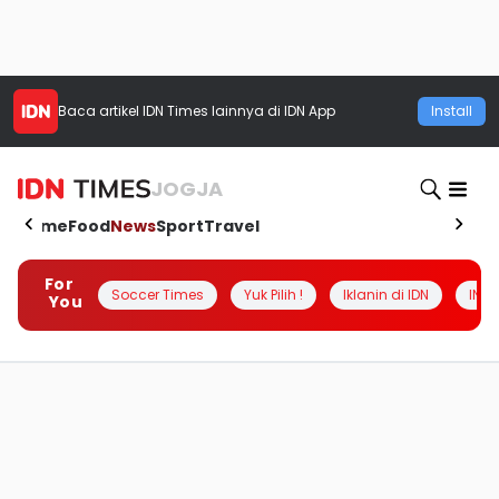
Baca artikel
IDN Times
lainnya di IDN App
Install
JOGJA
Home
Food
News
Sport
Travel
For
Soccer Times
Yuk Pilih !
Iklanin di IDN
INSI
You