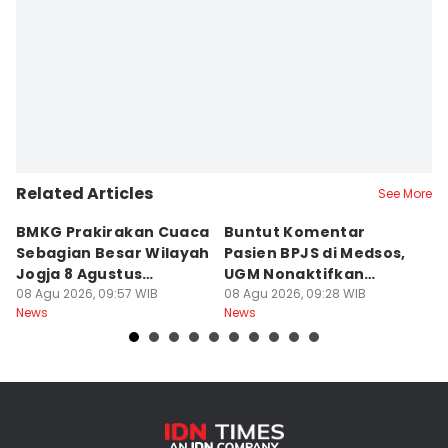
Related Articles
See More
BMKG Prakirakan Cuaca
Buntut Komentar
Sr
Sebagian Besar Wilayah
Pasien BPJS di Medsos,
Ti
Jogja 8 Agustus
UGM Nonaktifkan
P
Berawan
08 Agu 2026, 09:57 WIB
Dokter PPDS
08 Agu 2026, 09:28 WIB
J
08
News
News
Ne