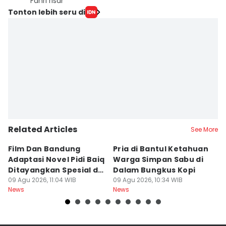
Fahri risar
Tonton lebih seru di
Related Articles
See More
Film Dan Bandung
Pria di Bantul Ketahuan
J
Adaptasi Novel Pidi Baiq
Warga Simpan Sabu di
P
Ditayangkan Spesial di
Dalam Bungkus Kopi
H
Jogja
09 Agu 2026, 11:04 WIB
09 Agu 2026, 10:34 WIB
I
09
News
News
Ne