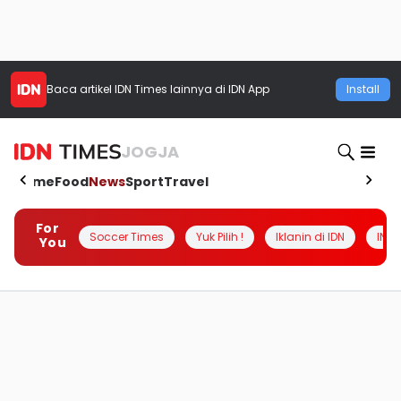
Baca artikel
IDN Times
lainnya di IDN App
Install
JOGJA
Home
Food
News
Sport
Travel
For
Soccer Times
Yuk Pilih !
Iklanin di IDN
INSI
You