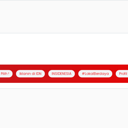
Pilih !
Iklanin di IDN
INSIDENESIA
#LokalBerdaya
Profi