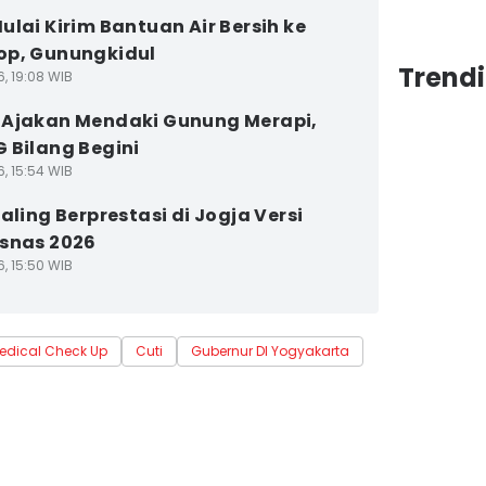
ulai Kirim Bantuan Air Bersih ke
op, Gunungkidul
Trend
6, 19:08 WIB
Ajakan Mendaki Gunung Merapi,
 Bilang Begini
6, 15:54 WIB
Paling Berprestasi di Jogja Versi
snas 2026
6, 15:50 WIB
edical Check Up
Cuti
Gubernur DI Yogyakarta