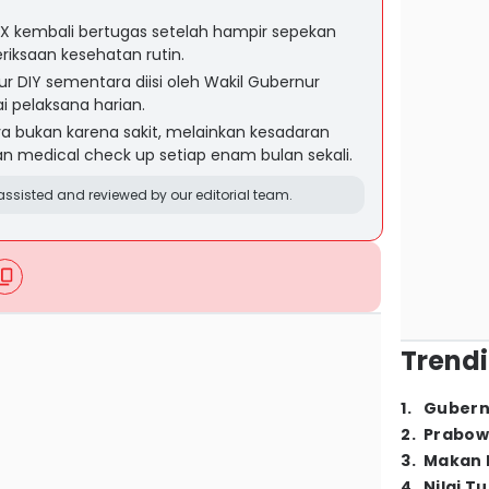
 kembali bertugas setelah hampir sepekan
riksaan kesehatan rutin.
ur DIY sementara diisi oleh Wakil Gubernur
 pelaksana harian.
a bukan karena sakit, melainkan kesadaran
 medical check up setiap enam bulan sekali.
ssisted and reviewed by our editorial team.
Trendi
1
.
Gubern
2
.
Prabow
3
.
Makan B
4
.
Nilai T