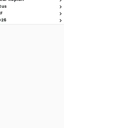
tus
FF
026