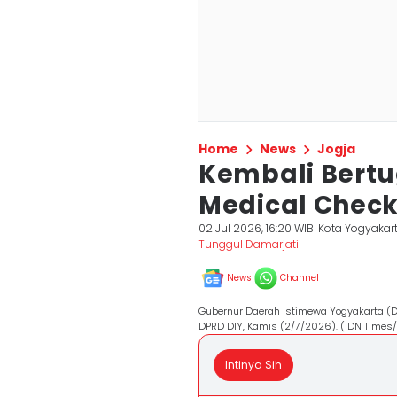
Home
News
Jogja
Kembali Bertug
Medical Check
02 Jul 2026, 16:20 WIB
Kota Yogyakar
Tunggul Damarjati
News
Channel
Gubernur Daerah Istimewa Yogyakarta (DI
DPRD DIY, Kamis (2/7/2026). (IDN Times
Intinya Sih