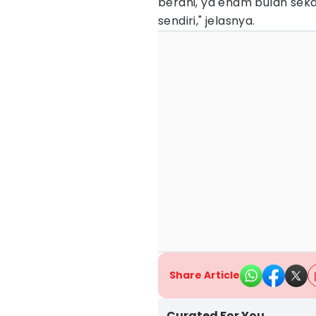
berani, ya enam bulan seka
sendiri," jelasnya.
Share Article
Curated For You