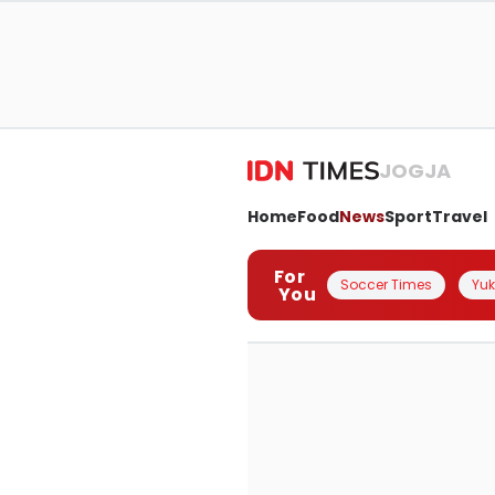
JOGJA
Home
Food
News
Sport
Travel
For
Soccer Times
Yuk 
You