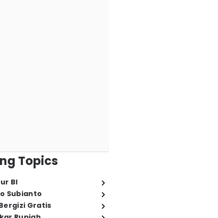
ng Topics
ur BI
o Subianto
ergizi Gratis
ukar Rupiah