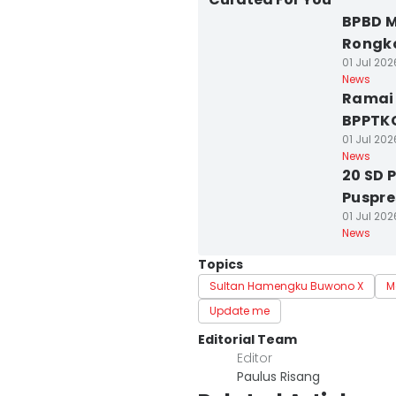
BPBD M
Rongk
01 Jul 202
News
Ramai 
BPPTKG
01 Jul 202
News
20 SD 
Puspre
01 Jul 202
News
Topics
Sultan Hamengku Buwono X
M
Update me
Editorial Team
Editor
Paulus Risang