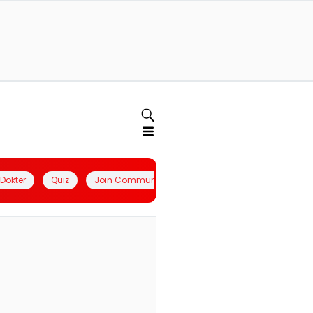
l Dokter
Quiz
Join Community