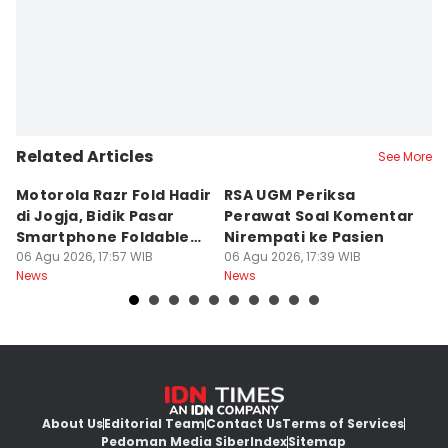
Siti Umaiyah
Related Articles
See More
Motorola Razr Fold Hadir
RSA UGM Periksa
A
di Jogja, Bidik Pasar
Perawat Soal Komentar
L
Smartphone Foldable
Nirempati ke Pasien
P
Premium
06 Agu 2026, 17:57 WIB
06 Agu 2026, 17:39 WIB
E
06
News
News
Ne
About Us
Editorial Team
Contact Us
Terms of Services
Pedoman Media Siber
Index
Sitemap