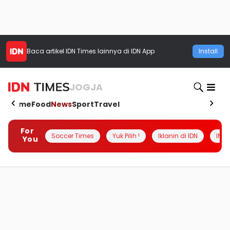
Baca artikel
IDN Times
lainnya di IDN App
Install
JOGJA
Home
Food
News
Sport
Travel
For
Soccer Times
Yuk Pilih !
Iklanin di IDN
INSI
You