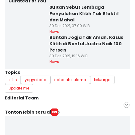
Curated For You
Sultan Sebut Lembaga
Penyuluhan Klitih Tak Efektif
dan Mahal
30 Des 2021, 07:00 WIB
News
Bantah Jogja Tak Aman, Kasus
Klitih di Bantul Justru Naik 100
Persen
30 Des 2021, 19:16 WIB
News
Topics
klitih
yogyakarta
nahdlatul ulama
keluarga
Update me
Editorial Team
Editor
Tonton lebih seru di
Febriana Sintasari
Editor