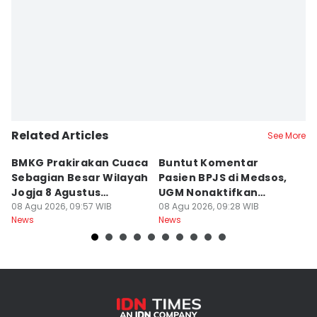
Related Articles
See More
BMKG Prakirakan Cuaca
Buntut Komentar
Sr
Sebagian Besar Wilayah
Pasien BPJS di Medsos,
Ti
Jogja 8 Agustus
UGM Nonaktifkan
P
Berawan
08 Agu 2026, 09:57 WIB
Dokter PPDS
08 Agu 2026, 09:28 WIB
J
08
News
News
Ne