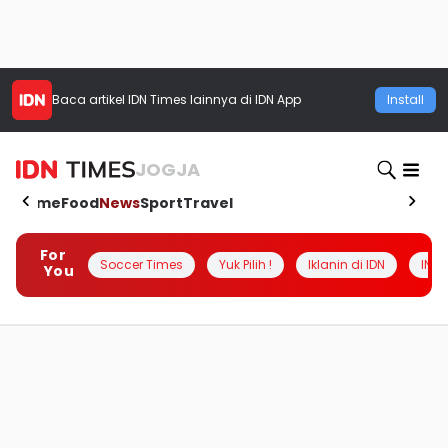
Baca artikel
IDN Times
lainnya di IDN App
Install
JOGJA
Home
Food
News
Sport
Travel
For
Soccer Times
Yuk Pilih !
Iklanin di IDN
INSI
You