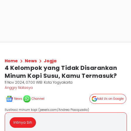
Home
News
Jogja
4 Kelompok yang Tidak Disarankan
Minum Kopi Susu, Kamu Termasuk?
11 Nov 2024, 07:00 WIB
Kota Yogyakarta
Anggry Natasya
News
Channel
Add Us on Google
Ilustrasi minum kopi (pexels.com/Andrea Piacquadio)
Intinya Sih