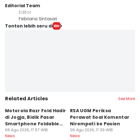
Editorial Team
Editor
Febriana Sintasari
Tonton lebih seru di
Related Articles
See More
Motorola Razr Fold Hadir
RSA UGM Periksa
A
di Jogja, Bidik Pasar
Perawat Soal Komentar
L
Smartphone Foldable
Nirempati ke Pasien
P
Premium
06 Agu 2026, 17:57 WIB
06 Agu 2026, 17:39 WIB
E
06
News
News
Ne