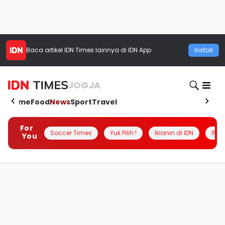
Baca artikel
IDN Times
lainnya di IDN App
Install
JOGJA
Home
Food
News
Sport
Travel
For
Soccer Times
Yuk Pilih !
Iklanin di IDN
INSI
You