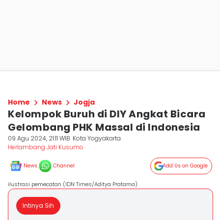
Home
News
Jogja
Kelompok Buruh di DIY Angkat Bicara
Gelombang PHK Massal di Indonesia
09 Agu 2024, 21:11 WIB
Kota Yogyakarta
Herlambang Jati Kusumo
News
Channel
Add Us on Google
ilustrasi pemecatan (IDN Times/Aditya Pratama)
Intinya Sih