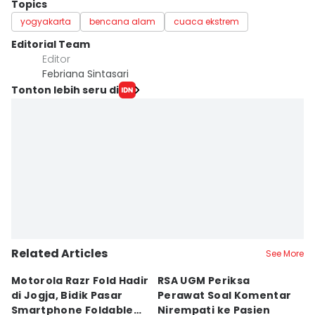
Topics
yogyakarta
bencana alam
cuaca ekstrem
Editorial Team
Editor
Febriana Sintasari
Tonton lebih seru di
Related Articles
See More
Motorola Razr Fold Hadir
RSA UGM Periksa
A
di Jogja, Bidik Pasar
Perawat Soal Komentar
L
Smartphone Foldable
Nirempati ke Pasien
P