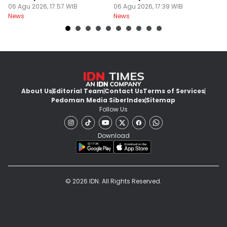
Premium
06 Agu 2026, 17:57 WIB
06 Agu 2026, 17:39 WIB
E
06
News
News
Ne
About Us
Editorial Team
Contact Us
Terms of Services
Pedoman Media Siber
Index
Sitemap
Follow Us
Download
© 2026 IDN. All Rights Reserved.