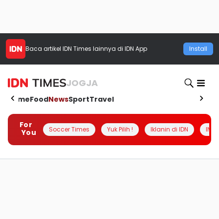
Baca artikel
IDN Times
lainnya di IDN App
Install
JOGJA
Home
Food
News
Sport
Travel
For
Soccer Times
Yuk Pilih !
Iklanin di IDN
INSI
You