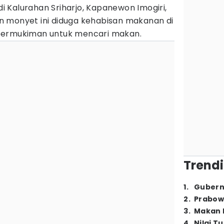
 Kalurahan Sriharjo, Kapanewon Imogiri,
 monyet ini diduga kehabisan makanan di
permukiman untuk mencari makan.
Trendi
1
.
Gubern
2
.
Prabow
3
.
Makan B
4
.
Nilai T