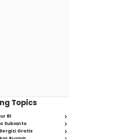
ng Topics
ur BI
o Subianto
ergizi Gratis
ukar Rupiah