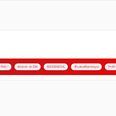
Pilih !
Iklanin di IDN
INSIDENESIA
#LokalBerdaya
Profi