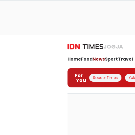
JOGJA
Home
Food
News
Sport
Travel
For
Soccer Times
Yuk 
You