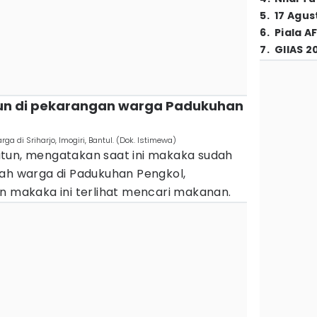
5
.
17 Agus
6
.
Piala A
7
.
GIIAS 2
run di pekarangan warga Padukuhan
 di Sriharjo, Imogiri, Bantul. (Dok. Istimewa)
awatun, mengatakan saat ini makaka sudah
mah warga di Padukuhan Pengkol,
n makaka ini terlihat mencari makanan.