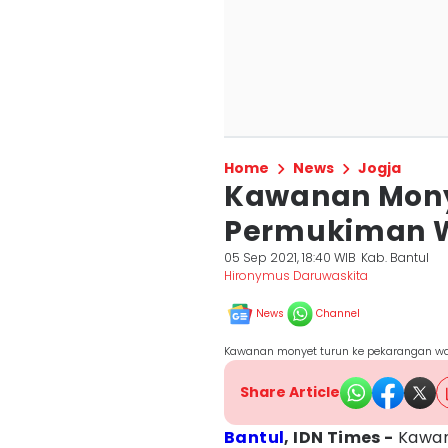
Home
News
Jogja
Kawanan Mony
Permukiman W
05 Sep 2021, 18:40 WIB
Kab. Bantul
Hironymus Daruwaskita
News
Channel
Kawanan monyet turun ke pekarangan warga
Share Article
Bantul
, IDN Times -
Kawa