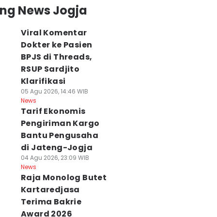
ing News Jogja
Viral Komentar
Dokter ke Pasien
BPJS di Threads,
RSUP Sardjito
Klarifikasi
05 Agu 2026, 14:46 WIB
News
Tarif Ekonomis
laborasi Unik
Viral Komentar
Cuaca Jogja dan
ameran di JEC,
Pengiriman Kargo
Pasien BPJS di
Sekitarnya 6
ikmati Matcha
Medsos, Sardjito
Agustus
Bantu Pengusaha
n Eksplorasi
Hentikan Praktik
Didominasi Cera
di Jateng-Jogja
rnitur
Dokter PPDS
Berawan
04 Agu 2026, 23:09 WIB
 Agu 2026, 15:54 WIB
06 Agu 2026, 14:14 WIB
06 Agu 2026, 09:03 WI
News
ws
News
News
Raja Monolog Butet
Kartaredjasa
Terima Bakrie
Award 2026