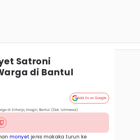
et Satroni
arga di Bantul
Add Us on Google
 di Sriharjo, Imogiri, Bantul. (Dok. Istimewa)
nan
monyet
jenis makaka turun ke