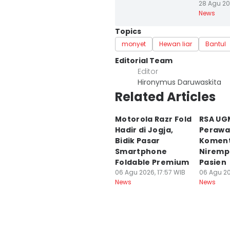
28 Agu 20
News
Topics
monyet
Hewan liar
Bantul
Editorial Team
Editor
Hironymus Daruwaskita
Related Articles
Motorola Razr Fold
RSA UG
Hadir di Jogja,
Perawa
Bidik Pasar
Komen
Smartphone
Niremp
Foldable Premium
Pasien
06 Agu 2026, 17:57 WIB
06 Agu 20
News
News