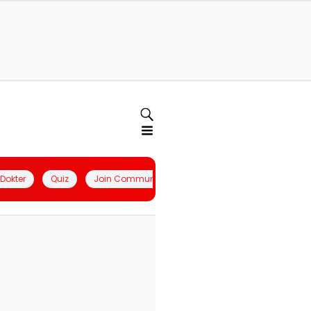
l Dokter
Quiz
Join Community