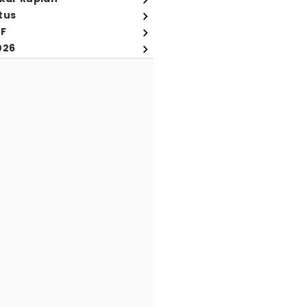
tus
FF
026