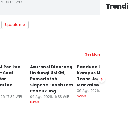
21, 09:00 WIB
Trend
Update me
See More
M Periksa
Asuransi Didorong
Panduan ke
Ko
t Soal
Lindungi UMKM,
Kampus Naik
P
tar
Pemerintah
Trans Jogja buat
N
ati ke
Siapkan Ekosistem
Mahasiswa Baru
da
Pendukung
06 Agu 2026, 16:20 WIB
Fu
News
26, 17:39 WIB
06 Agu 2026, 16:33 WIB
06
News
Ne