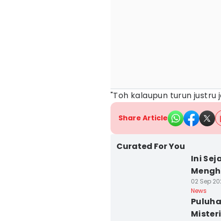
"Toh kalaupun turun justru j
Share Article
Curated For You
Ini Se
Mengh
02 Sep 202
News
Puluha
Mister