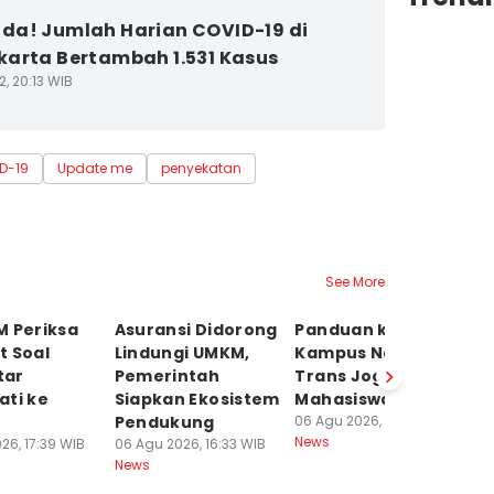
a! Jumlah Harian COVID-19 di
arta Bertambah 1.531 Kasus
2, 20:13 WIB
D-19
Update me
penyekatan
See More
M Periksa
Asuransi Didorong
Panduan ke
Ko
t Soal
Lindungi UMKM,
Kampus Naik
P
tar
Pemerintah
Trans Jogja buat
N
ati ke
Siapkan Ekosistem
Mahasiswa Baru
da
Pendukung
06 Agu 2026, 16:20 WIB
Fu
News
26, 17:39 WIB
06 Agu 2026, 16:33 WIB
06
News
Ne