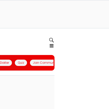
l Dokter
Quiz
Join Community