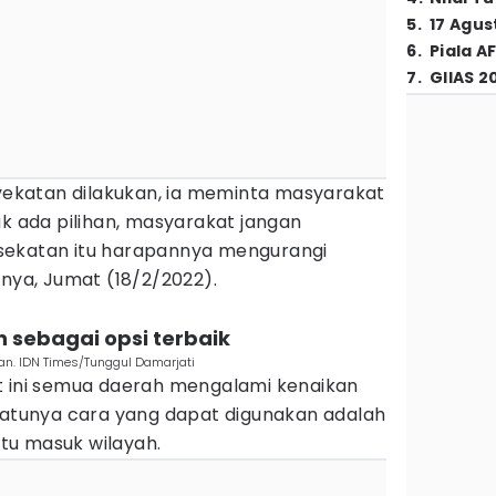
5
.
17 Agus
6
.
Piala A
7
.
GIIAS 2
yekatan dilakukan, ia meminta masyarakat
ak ada pilihan, masyarakat jangan
sekatan itu harapannya mengurangi
rnya, Jumat (18/2/2022).
n sebagai opsi terbaik
n. IDN Times/Tunggul Damarjati
t ini semua daerah mengalami kenaikan
-satunya cara yang dapat digunakan adalah
tu masuk wilayah.