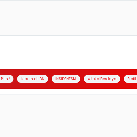
Pilih !
Iklanin di IDN
INSIDENESIA
#LokalBerdaya
Profi