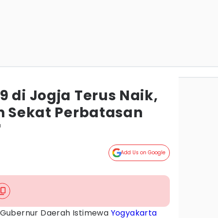
 di Jogja Terus Naik,
an Sekat Perbatasan
a
Add Us on Google
 Gubernur Daerah Istimewa
Yogyakarta