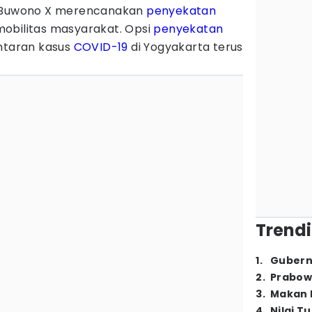
Buwono X merencanakan
penyekatan
obilitas masyarakat. Opsi
penyekatan
antaran kasus
COVID-19
di Yogyakarta terus
Trendi
1
.
Gubern
2
.
Prabow
3
.
Makan B
4
.
Nilai T