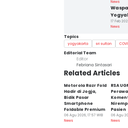
News
Waspad
Yogyak
17 Feb 202
News
Topics
yogyakarta
sri sultan
COVI
Editorial Team
Editor
Febriana Sintasari
Related Articles
Motorola Razr Fold
RSA UG
Hadir di Jogja,
Perawa
Bidik Pasar
Komen
Smartphone
Niremp
Foldable Premium
Pasien
06 Agu 2026, 17:57 WIB
06 Agu 20
News
News