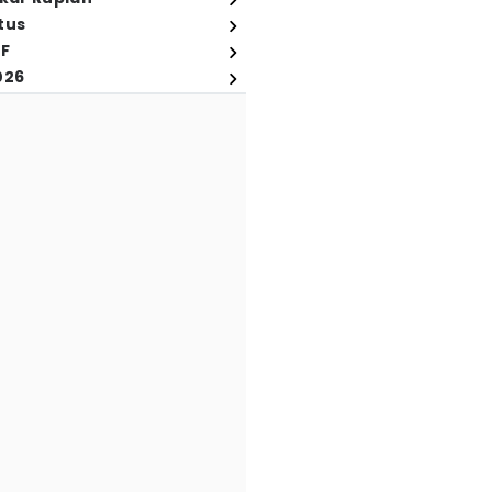
tus
FF
026