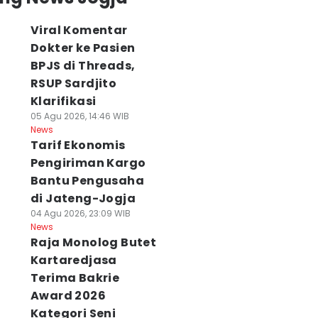
Viral Komentar
Dokter ke Pasien
BPJS di Threads,
RSUP Sardjito
Klarifikasi
05 Agu 2026, 14:46 WIB
News
Tarif Ekonomis
Pengiriman Kargo
Bantu Pengusaha
di Jateng-Jogja
laborasi Unik
Viral Komentar
Cuaca Jogja dan
04 Agu 2026, 23:09 WIB
ameran di JEC,
Pasien BPJS di
Sekitarnya 6
News
Raja Monolog Butet
ikmati Matcha
Medsos, Sardjito
Agustus
n Eksplorasi
Hentikan Praktik
Didominasi Cera
Kartaredjasa
rnitur
Dokter PPDS
Berawan
Terima Bakrie
 Agu 2026, 15:54 WIB
06 Agu 2026, 14:14 WIB
06 Agu 2026, 09:03 WI
Award 2026
ws
News
News
Kategori Seni