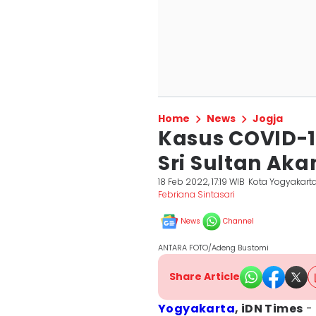
Home
News
Jogja
Kasus COVID-19
Sri Sultan Ak
18 Feb 2022, 17:19 WIB
Kota Yogyakart
Febriana Sintasari
News
Channel
ANTARA FOTO/Adeng Bustomi
Share Article
Yogyakarta
, iDN Times
-