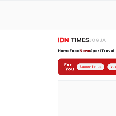
JOGJA
Home
Food
News
Sport
Travel
For
Soccer Times
Yuk 
You