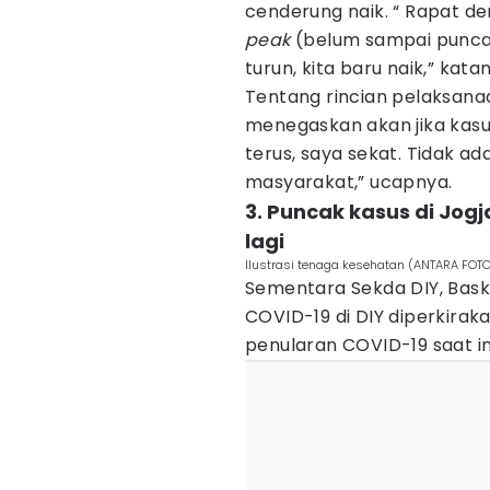
cenderung naik. “ Rapat d
peak
(belum sampai puncak
turun, kita baru naik,” kata
Tentang rincian pelaksana
menegaskan akan jika kasus
terus, saya sekat. Tidak ad
masyarakat,” ucapnya.
3. Puncak kasus di Jogj
lagi
Ilustrasi tenaga kesehatan (ANTARA FOTO
Sementara Sekda DIY, Bas
COVID-19 di DIY diperkirak
penularan COVID-19 saat ini