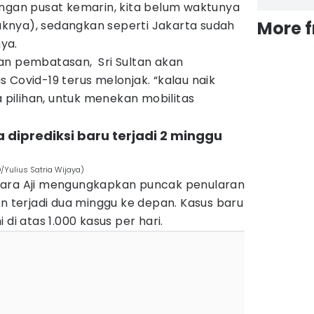
engan pusat kemarin, kita belum waktunya
More 
nya), sedangkan seperti Jakarta sudah
nya.
an pembatasan, Sri Sultan akan
 Covid-19 terus melonjak. “kalau naik
a pilihan, untuk menekan mobilitas
a diprediksi baru terjadi 2 minggu
/Yulius Satria Wijaya)
kara Aji mengungkapkan puncak penularan
an terjadi dua minggu ke depan. Kasus baru
 di atas 1.000 kasus per hari.