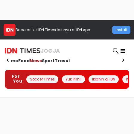
Baca artikel
IDN Times
lainnya di IDN App
Install
JOGJA
Home
Food
News
Sport
Travel
For
Soccer Times
Yuk Pilih !
Iklanin di IDN
INSI
You