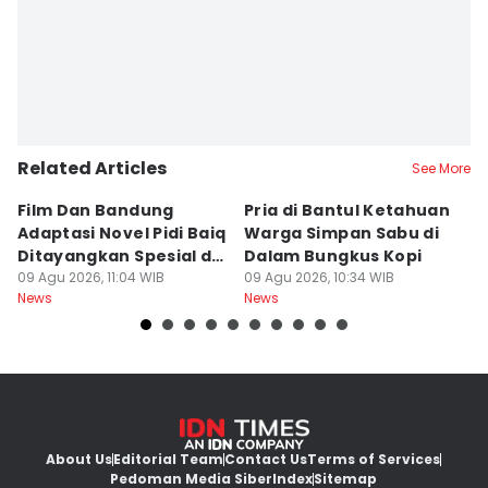
Febriana Sintasari
Related Articles
See More
Film Dan Bandung
Pria di Bantul Ketahuan
J
Adaptasi Novel Pidi Baiq
Warga Simpan Sabu di
P
Ditayangkan Spesial di
Dalam Bungkus Kopi
H
Jogja
09 Agu 2026, 11:04 WIB
09 Agu 2026, 10:34 WIB
I
09
News
News
Ne
About Us
Editorial Team
Contact Us
Terms of Services
Pedoman Media Siber
Index
Sitemap