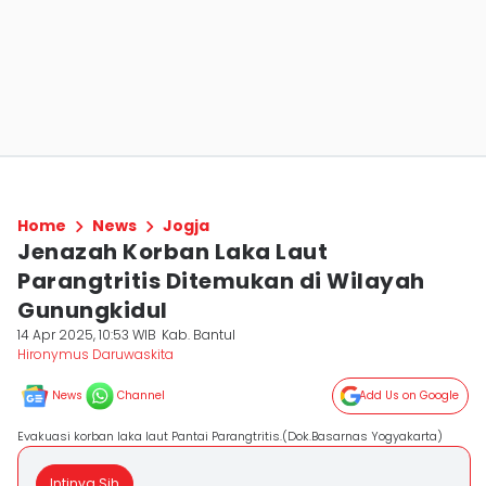
Home
News
Jogja
Jenazah Korban Laka Laut
Parangtritis Ditemukan di Wilayah
Gunungkidul
14 Apr 2025, 10:53 WIB
Kab. Bantul
Hironymus Daruwaskita
News
Channel
Add Us on Google
Evakuasi korban laka laut Pantai Parangtritis.(Dok.Basarnas Yogyakarta)
Intinya Sih