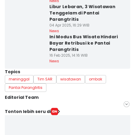
News
Libur Lebaran, 3 Wisatawan
Tenggelam di Pantai
Parangtritis
04 Apr 2025, 16:29 WIB
News
Ini Modus Bus Wisata Hindari
Bayar Retribusi ke Pantai
Parangtritis
16 Feb 2025, 14:16 WIB
News
Topics
meninggal
Tim SAR
wisatawan
ombak
Pantai Parangtritis
Editorial Team
Editor
Tonton lebih seru di
Hironymus Daruwaskita
Editor