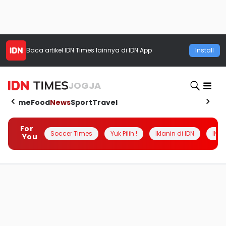
Baca artikel
IDN Times
lainnya di IDN App
Install
JOGJA
Home
Food
News
Sport
Travel
For
Soccer Times
Yuk Pilih !
Iklanin di IDN
INSI
You