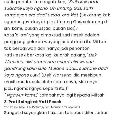
nada prihatin ia mengatakan, “
Saiki kok dadi
suarane koyo ngono. Oh untung Gus, saiki
sampeyan ora dadi ustad, ora kiai,
(Sekarang kok
ngomongnya kayak gitu. Untung Gus, sekarang di
sini kamu bukan ustad, bukan kiai).”
Kata 'di sini' yang dimaksud Yati Pesek adalah
panggung gelaran wayang sebab kala itu Miftah
tak berdakwah dan hanya jadi penonton.
Yati Pesek berkata lagi ke arah dalang, "
Dek
Warseno, niki arepo cah enom, niki waune
gandrung kalih kulo. Mulane dadi... suarane dadi
koyo ngono kuwi
. (Dek Warseno, dia meskipun
masih muda, dulu cinta sama saya, Makanya
jadi...ngomongnya seperti itu.)"
"
Ngawur kamu
," tambahnya lagi kepada Miftah.
3. Profil singkat Yati Pesek
Yati Pesek (dok. IDN Pictures/Seni Memahami Kekasih)
Sangat disayangkan hujatan tersebut dilontarkan