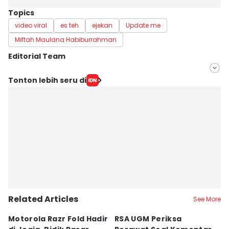
Topics
video viral
es teh
ejekan
Update me
Miftah Maulana Habiburrahman
Editorial Team
Editor
Tonton lebih seru di
Dyar Ayu
Editor
Paulus Risang
Related Articles
See More
Motorola Razr Fold Hadir
RSA UGM Periksa
A