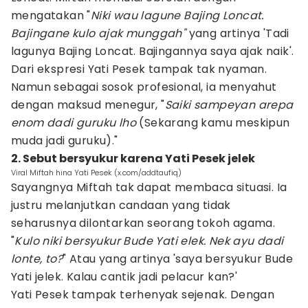
mengatakan "
Niki wau lagune Bajing Loncat.
Bajingane kulo ajak munggah"
yang artinya 'Tadi
lagunya Bajing Loncat. Bajingannya saya ajak naik'.
Dari ekspresi Yati Pesek tampak tak nyaman.
Namun sebagai sosok profesional, ia menyahut
dengan maksud menegur, "
Saiki sampeyan arepa
enom dadi guruku lho
(Sekarang kamu meskipun
muda jadi guruku)."
2. Sebut bersyukur karena Yati Pesek jelek
Viral Miftah hina Yati Pesek (x.com/addtaufiq)
Sayangnya Miftah tak dapat membaca situasi. Ia
justru melanjutkan candaan yang tidak
seharusnya dilontarkan seorang tokoh agama.
"
Kulo niki bersyukur Bude Yati elek. Nek ayu dadi
lonte, to?
" Atau yang artinya 'saya bersyukur Bude
Yati jelek. Kalau cantik jadi pelacur kan?'
Yati Pesek tampak terhenyak sejenak. Dengan