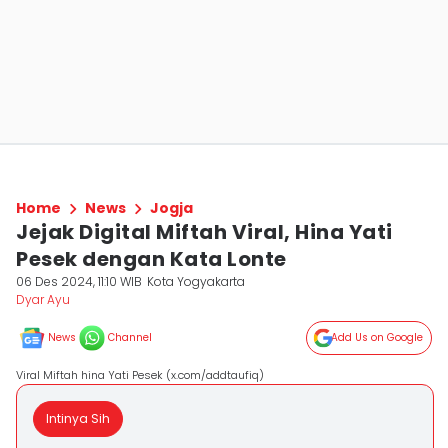
Home
News
Jogja
Jejak Digital Miftah Viral, Hina Yati
Pesek dengan Kata Lonte
06 Des 2024, 11:10 WIB
Kota Yogyakarta
Dyar Ayu
News
Channel
Add Us on Google
Viral Miftah hina Yati Pesek (x.com/addtaufiq)
Intinya Sih