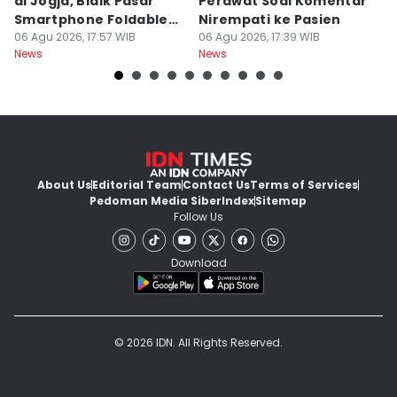
di Jogja, Bidik Pasar
Perawat Soal Komentar
L
Smartphone Foldable
Nirempati ke Pasien
P
Premium
06 Agu 2026, 17:57 WIB
06 Agu 2026, 17:39 WIB
E
06
News
News
Ne
About Us
Editorial Team
Contact Us
Terms of Services
Pedoman Media Siber
Index
Sitemap
Follow Us
Download
© 2026 IDN. All Rights Reserved.