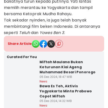
bakatnya turun kepada putrinya. Yati lantas
memilih merantau ke Yogyakarta dan tampil
bersama Ketoprak Mudha Rahayu.
Tak sekadar nyinden, ia juga telah banyak
membintangi film beken Indonesia. Di antaranya
seperti
Teluh
dan
Yowes Ben 3
.
Share Article
Curated For You
Miftah Maulana Bukan
Keturunan Kiai Ageng
Muhammad Besari Ponorogo
05 Des 2024, 18:47 WIB
News
Bawa Es Teh, Aktivis
Yogyakarta Minta Prabowo
Copot Miftah
05 Des 2024, 14:32 WIB
News