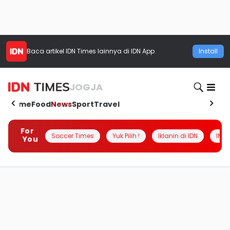
Baca artikel
IDN Times
lainnya di IDN App
Install
JOGJA
Home
Food
News
Sport
Travel
For
Soccer Times
Yuk Pilih !
Iklanin di IDN
INSI
You