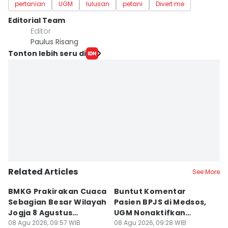
pertanian
UGM
lulusan
petani
Divert me
Editorial Team
Editor
Paulus Risang
Tonton lebih seru di
Related Articles
See More
BMKG Prakirakan Cuaca
Buntut Komentar
Sr
Sebagian Besar Wilayah
Pasien BPJS di Medsos,
Ti
Jogja 8 Agustus
UGM Nonaktifkan
P
Berawan
08 Agu 2026, 09:57 WIB
Dokter PPDS
08 Agu 2026, 09:28 WIB
J
08