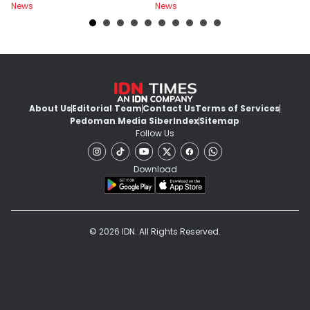
News
News
Ne
About Us
Editorial Team
Contact Us
Terms of Services
Pedoman Media Siber
Index
Sitemap
Follow Us
Download
© 2026 IDN. All Rights Reserved.