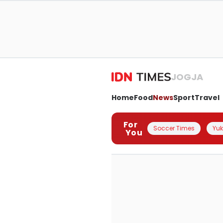
JOGJA
Home
Food
News
Sport
Travel
For
Soccer Times
Yuk 
You