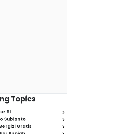
ng Topics
ur BI
o Subianto
ergizi Gratis
ukar Rupiah