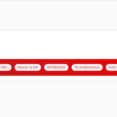
Pilih !
Iklanin di IDN
INSIDENESIA
#LokalBerdaya
Profi