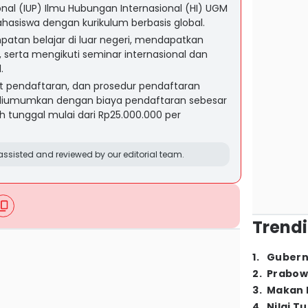
onal (IUP) Ilmu Hubungan Internasional (HI) UGM
hasiswa dengan kurikulum berbasis global.
atan belajar di luar negeri, mendapatkan
a, serta mengikuti seminar internasional dan
.
t pendaftaran, dan prosedur pendaftaran
 diumumkan dengan biaya pendaftaran sebesar
h tunggal mulai dari Rp25.000.000 per
ssisted and reviewed by our editorial team.
Trendi
1
.
Gubern
2
.
Prabow
3
.
Makan B
4
.
Nilai T