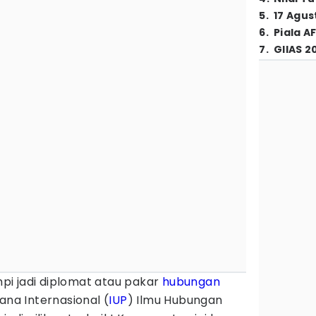
5
.
17 Agus
6
.
Piala A
7
.
GIIAS 2
i jadi diplomat atau pakar
hubungan
ana Internasional (
IUP
) Ilmu Hubungan