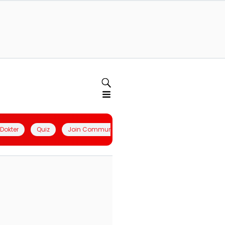
l Dokter
Quiz
Join Community