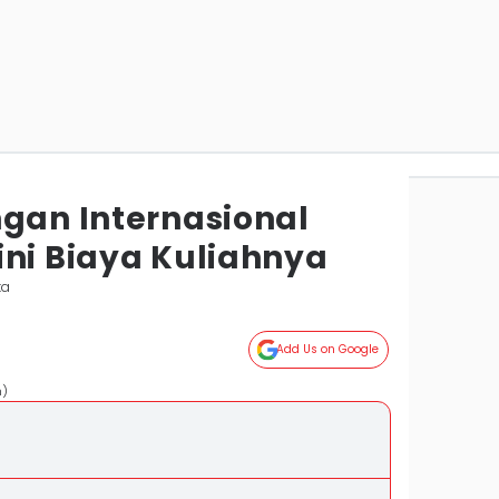
ngan Internasional
ini Biaya Kuliahnya
ta
Add Us on Google
m)