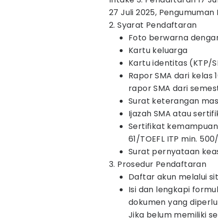
27 Juli 2025, Pengumuman Ha
2. Syarat Pendaftaran
Foto berwarna dengan
Kartu keluarga
Kartu identitas (KTP/
Rapor SMA dari kelas 1
rapor SMA dari semest
Surat keterangan masi
Ijazah SMA atau sertif
Sertifikat kemampuan 
61/TOEFL ITP min. 500/
Surat pernyataan kea
3. Prosedur Pendaftaran
Daftar akun melalui 
Isi dan lengkapi formu
dokumen yang diperlu
Jika belum memiliki se