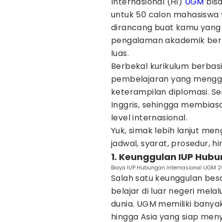
Internasional (HI)
UGM
bisa
untuk 50 calon mahasiswa ya
dirancang buat kamu yang i
pengalaman akademik berk
luas.
Berbekal kurikulum berbas
pembelajaran yang menggab
keterampilan diplomasi. S
Inggris, sehingga membias
level internasional.
Yuk, simak lebih lanjut me
jadwal, syarat, prosedur, h
1. Keunggulan IUP Hub
Biaya IUP Hubungan Internasional UGM 
Salah satu keunggulan bes
belajar di luar negeri melal
dunia. UGM memiliki banyak
hingga Asia yang siap men