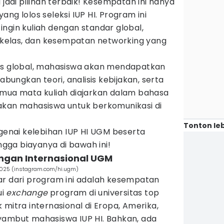
 jadi pilihan terbaik! Kesempatan ini hanya
ng lolos seleksi IUP HI. Program ini
ngin kuliah dengan standar global,
elas, dan kesempatan networking yang
is global, mahasiswa akan mendapatkan
ungkan teori, analisis kebijakan, serta
emua mata kuliah diajarkan dalam bahasa
akan mahasiswa untuk berkomunikasi di
Tonton leb
ngenai kelebihan IUP HI UGM beserta
ingga biayanya di bawah ini!
ungan Internasional UGM
2025 (instagram.com/hi.ugm)
ar dari program ini adalah kesempatan
ui
exchange
program di universitas top
 mitra internasional di Eropa, Amerika,
yambut mahasiswa IUP HI. Bahkan, ada