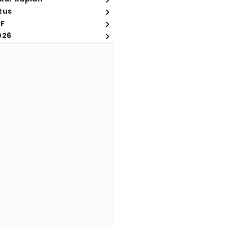
tus
FF
026