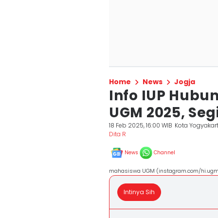
Home
News
Jogja
Info IUP Hubu
UGM 2025, Seg
18 Feb 2025, 16:00 WIB
Kota Yogyakar
Dita R
News
Channel
mahasiswa UGM (instagram.com/hi.ug
Intinya Sih