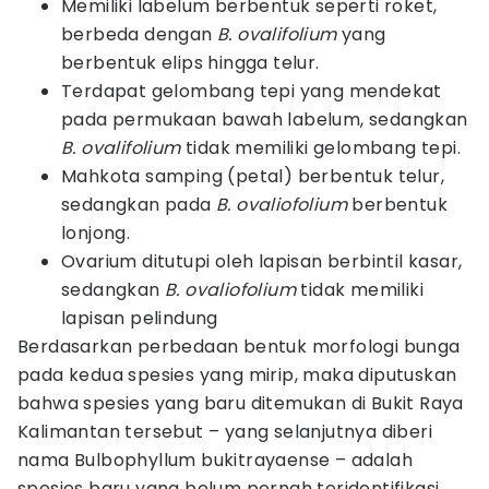
Memiliki labelum berbentuk seperti roket,
berbeda dengan
B. ovalifolium
yang
berbentuk elips hingga telur.
Terdapat gelombang tepi yang mendekat
pada permukaan bawah labelum, sedangkan
B. ovalifolium
tidak memiliki gelombang tepi.
Mahkota samping (petal) berbentuk telur,
sedangkan pada
B. ovaliofolium
berbentuk
lonjong.
Ovarium ditutupi oleh lapisan berbintil kasar,
sedangkan
B. ovaliofolium
tidak memiliki
lapisan pelindung
Berdasarkan perbedaan bentuk morfologi bunga
pada kedua spesies yang mirip, maka diputuskan
bahwa spesies yang baru ditemukan di Bukit Raya
Kalimantan tersebut – yang selanjutnya diberi
nama Bulbophyllum bukitrayaense – adalah
spesies baru yang belum pernah teridentifikasi