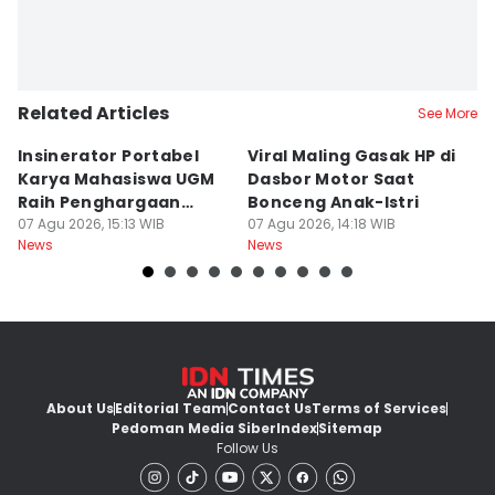
Related Articles
See More
Insinerator Portabel
Viral Maling Gasak HP di
M
Karya Mahasiswa UGM
Dasbor Motor Saat
di
Raih Penghargaan
Bonceng Anak-Istri
S
Internasional
07 Agu 2026, 15:13 WIB
07 Agu 2026, 14:18 WIB
P
06
News
News
Ne
About Us
Editorial Team
Contact Us
Terms of Services
Pedoman Media Siber
Index
Sitemap
Follow Us