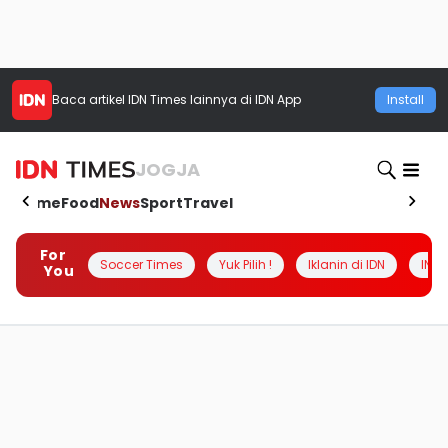
Baca artikel
IDN Times
lainnya di IDN App
Install
JOGJA
Home
Food
News
Sport
Travel
For
Soccer Times
Yuk Pilih !
Iklanin di IDN
INSI
You