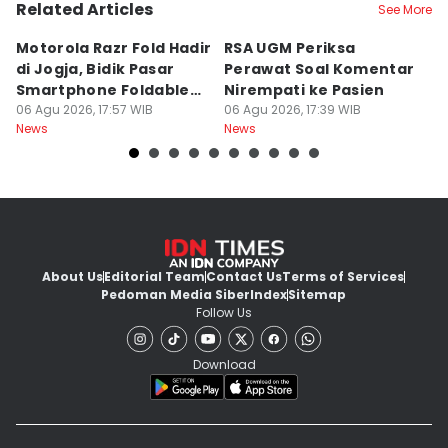
Related Articles
See More
Motorola Razr Fold Hadir
RSA UGM Periksa
A
di Jogja, Bidik Pasar
Perawat Soal Komentar
L
Smartphone Foldable
Nirempati ke Pasien
P
Premium
06 Agu 2026, 17:57 WIB
06 Agu 2026, 17:39 WIB
E
06
News
News
Ne
About Us
Editorial Team
Contact Us
Terms of Services
Pedoman Media Siber
Index
Sitemap
Follow Us
Download