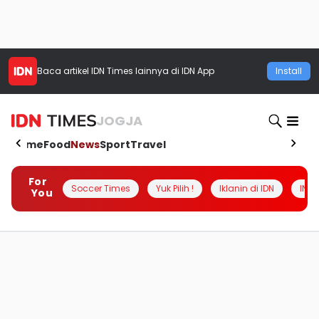
Baca artikel
IDN Times
lainnya di IDN App
Install
JOGJA
Home
Food
News
Sport
Travel
For
Soccer Times
Yuk Pilih !
Iklanin di IDN
INSI
You