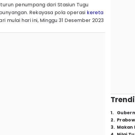
 turun penumpang dari Stasiun Tugu
mpunyangan. Rekayasa pola operasi
kereta
ri mulai hari ini, Minggu 31 Desember 2023
Trendi
1
.
Gubern
2
.
Prabow
3
.
Makan B
4
.
Nilai T