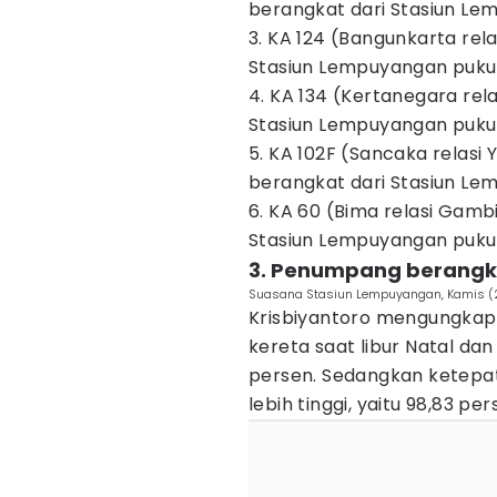
berangkat dari Stasiun Le
3. KA 124 (Bangunkarta re
Stasiun Lempuyangan pukul
4. KA 134 (Kertanegara rel
Stasiun Lempuyangan pukul
5. KA 102F (Sancaka relas
berangkat dari Stasiun Le
6. KA 60 (Bima relasi Gam
Stasiun Lempuyangan pukul
3. Penumpang berangka
Suasana Stasiun Lempuyangan, Kamis (2
Krisbiyantoro mengungka
kereta saat libur Natal da
persen. Sedangkan ketep
lebih tinggi, yaitu 98,83 pe