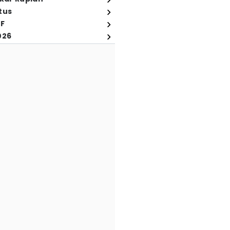
tus
FF
026