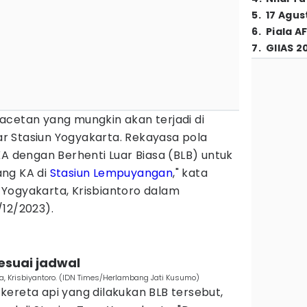
5
.
17 Agus
6
.
Piala A
7
.
GIIAS 2
acetan yang mungkin akan terjadi di
tar Stasiun Yogyakarta. Rekayasa pola
KA dengan Berhenti Luar Biasa (BLB) untuk
ang KA di
Stasiun Lempuyangan
," kata
Yogyakarta, Krisbiantoro dalam
/12/2023).
sesuai jadwal
, Krisbiyantoro. (IDN Times/Herlambang Jati Kusumo)
ereta api yang dilakukan BLB tersebut,