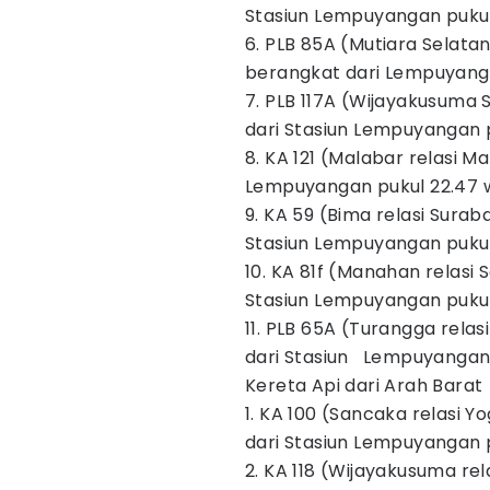
Stasiun Lempuyangan pukul
6. PLB 85A (Mutiara Selata
berangkat dari Lempuyanga
7. PLB 117A (Wijayakusuma
dari Stasiun Lempuyangan p
8. KA 121 (Malabar relasi 
Lempuyangan pukul 22.47 
9. KA 59 (Bima relasi Sura
Stasiun Lempuyangan pukul
10. KA 81f (Manahan relasi
Stasiun Lempuyangan pukul
11. PLB 65A (Turangga rel
dari Stasiun Lempuyangan 
Kereta Api dari Arah Barat
1. KA 100 (Sancaka relasi
dari Stasiun Lempuyangan p
2. KA 118 (Wijayakusuma re