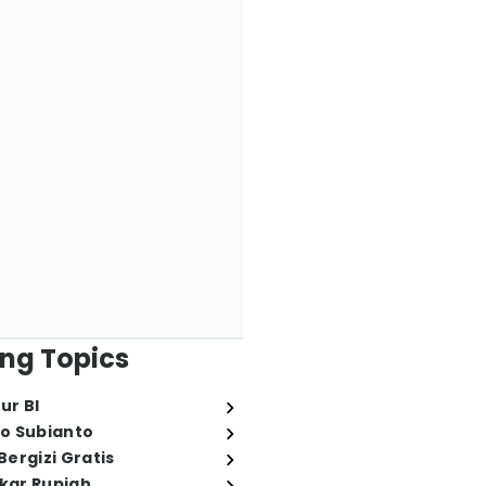
ng Topics
ur BI
o Subianto
ergizi Gratis
ukar Rupiah