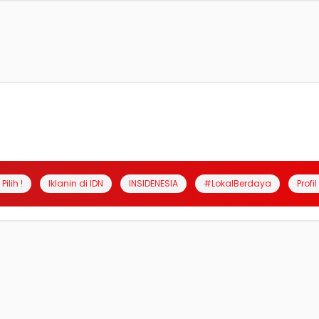
Pilih !
Iklanin di IDN
INSIDENESIA
#LokalBerdaya
Profi