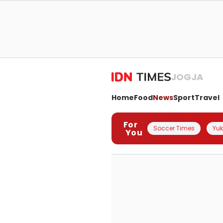
JOGJA
Home
Food
News
Sport
Travel
For
Soccer Times
Yuk 
You