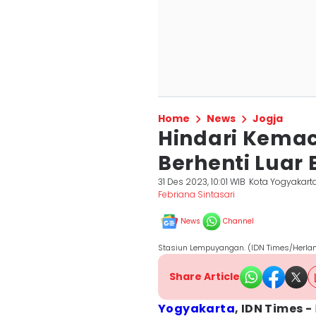
Home
News
Jogja
Hindari Kemac
Berhenti Luar
31 Des 2023, 10:01 WIB
Kota Yogyakart
Febriana Sintasari
News
Channel
Stasiun Lempuyangan. (IDN Times/Herla
Share Article
Yogyakarta
, IDN Times -