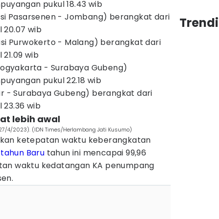
mpuyangan pukul 18.43 wib
lasi Pasarsenen - Jombang) berangkat dari
Trend
 20.07 wib
asi Purwokerto - Malang) berangkat dari
 21.09 wib
i Yogyakarta - Surabaya Gubeng)
mpuyangan pukul 22.18 wib
bir - Surabaya Gubeng) berangkat dari
 23.36 wib
t lebih awal
7/4/2023). (IDN Times/Herlambang Jati Kusumo)
pkan ketepatan waktu keberangkatan
n
tahun Baru
tahun ini mencapai 99,96
atan waktu kedatangan KA penumpang
rsen.