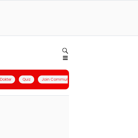
l Dokter
Quiz
Join Community