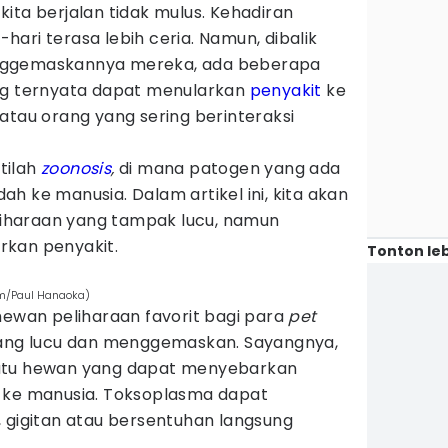
ita berjalan tidak mulus. Kehadiran
ari terasa lebih ceria. Namun, dibalik
nggemaskannya mereka, ada beberapa
ng ternyata dapat menularkan
penyakit
ke
atau orang yang sering berinteraksi
stilah
zoonosis
,
di mana patogen yang ada
 ke manusia. Dalam artikel ini, kita akan
haraan yang tampak lucu, namun
rkan penyakit.
Tonton leb
om/Paul Hanaoka)
hewan peliharaan favorit bagi para
pet
ang lucu dan menggemaskan. Sayangnya,
atu hewan yang dapat menyebarkan
i
ke manusia. Toksoplasma dapat
, gigitan atau bersentuhan langsung