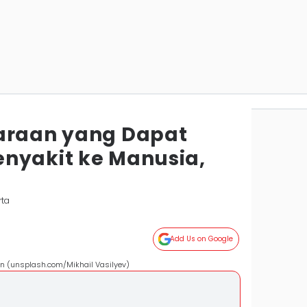
araan yang Dapat
nyakit ke Manusia,
rta
Add Us on Google
an (unsplash.com/Mikhail Vasilyev)