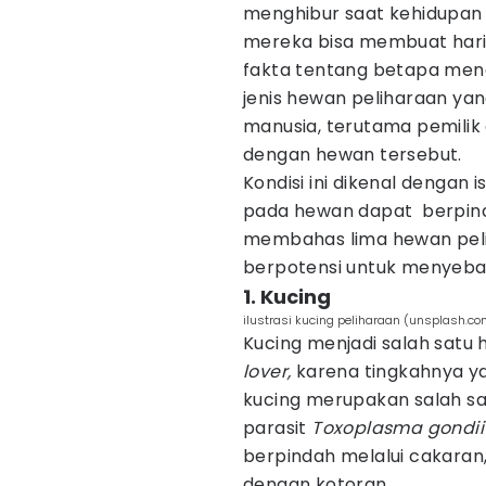
menghibur saat kehidupan k
mereka bisa membuat hari-h
fakta tentang betapa me
jenis hewan peliharaan ya
manusia, terutama pemilik 
dengan hewan tersebut.
Kondisi ini dikenal dengan i
pada hewan dapat berpindah
membahas lima hewan peli
berpotensi untuk menyeba
1. Kucing
ilustrasi kucing peliharaan (unsplash.c
Kucing menjadi salah satu 
lover,
karena tingkahnya y
kucing merupakan salah s
parasit
Toxoplasma gondi
berpindah melalui cakaran
dengan kotoran.