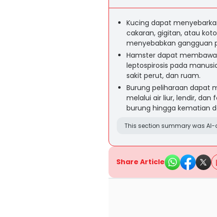
Kucing dapat menyebarkan
cakaran, gigitan, atau kot
menyebabkan gangguan pe
Hamster dapat membawa b
leptospirosis pada manusia
sakit perut, dan ruam.
Burung peliharaan dapat m
melalui air liur, lendir, da
burung hingga kematian d
This section summary was AI-a
Share Article