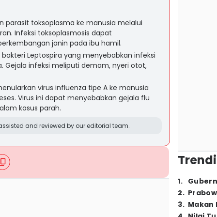
 parasit toksoplasma ke manusia melalui
oran. Infeksi toksoplasmosis dapat
rkembangan janin pada ibu hamil.
akteri Leptospira yang menyebabkan infeksi
. Gejala infeksi meliputi demam, nyeri otot,
enularkan virus influenza tipe A ke manusia
n feses. Virus ini dapat menyebabkan gejala flu
alam kasus parah.
ssisted and reviewed by our editorial team.
Trendi
1
.
Gubern
2
.
Prabow
3
.
Makan B
4
.
Nilai T