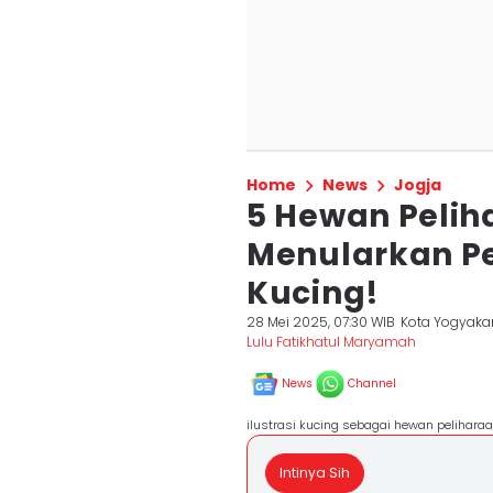
Home
News
Jogja
5 Hewan Pelih
Menularkan Pe
Kucing!
28 Mei 2025, 07:30 WIB
Kota Yogyaka
Lulu Fatikhatul Maryamah
News
Channel
ilustrasi kucing sebagai hewan pelihara
Intinya Sih