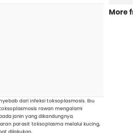
More 
nyebab dari infeksi toksoplasmosis. Ibu
i toksoplasmosis rawan mengalami
ada janin yang dikandungnya.
ran parasit toksoplasma melalui kucing,
at dilakukan.