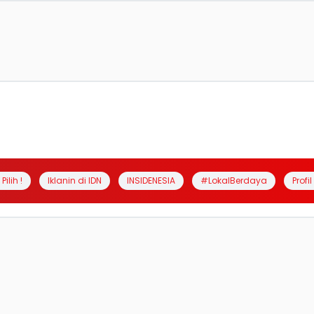
Pilih !
Iklanin di IDN
INSIDENESIA
#LokalBerdaya
Profi