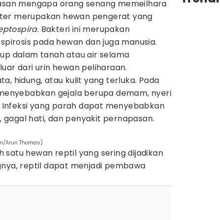
alasan mengapa orang senang memeilhara
ster merupakan hewan pengerat yang
eptospira
. Bakteri ini merupakan
ospirosis pada hewan dan juga manusia.
dup dalam tanah atau air selama
uar dari urin hewan peliharaan.
a, hidung, atau kulit yang terluka. Pada
t menyebabkan gejala berupa demam, nyeri
m. Infeksi yang parah dapat menyebabkan
s, gagal hati, dan penyakit pernapasan.
com/Arun Thomas)
satu hewan reptil yang sering dijadikan
gnya, reptil dapat menjadi pembawa