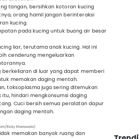
g tangan, bersihkan kotoran kucing
knya, orang hamil jangan berinteraksi
ran kucing.
patan pada kucing untuk buang air besar
.
ing liar, terutama anak kucing. Hal ini
ebih cenderung mengeluarkan
otorannya.
 berkeliaran di luar yang dapat memberi
ntuk memakan daging mentah.
n, toksoplasma juga sering ditemukan
 itu, hindari mengkonsumsi daging
ang. Cuci bersih semua peralatan dapur
engan daging mentah.
com/Ricky Kharawala)
tidak memakan banyak ruang dan
Trend