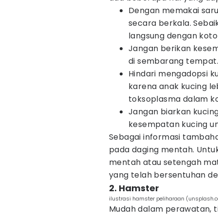
Dengan memakai sarun
secara berkala. Sebai
langsung dengan koto
Jangan berikan kesem
di sembarang tempat
Hindari mengadopsi kuc
karena anak kucing l
toksoplasma dalam k
Jangan biarkan kucing
kesempatan kucing u
Sebagai informasi tambaha
pada daging mentah. Untuk
mentah atau setengah mat
yang telah bersentuhan d
2. Hamster
ilustrasi hamster peliharaan (unsplash.
Mudah dalam perawatan, 