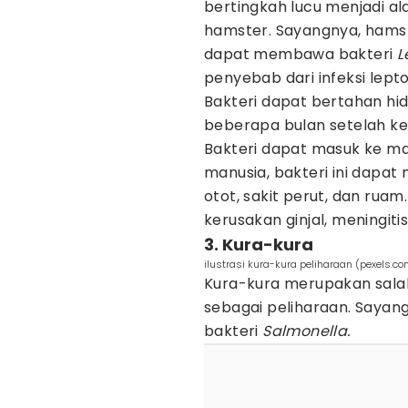
bertingkah lucu menjadi 
hamster. Sayangnya, ham
dapat membawa bakteri
L
penyebab dari infeksi lept
Bakteri dapat bertahan hi
beberapa bulan setelah kel
Bakteri dapat masuk ke mat
manusia, bakteri ini dapa
otot, sakit perut, dan rua
kerusakan ginjal, meningiti
3. Kura-kura
ilustrasi kura-kura peliharaan (pexels.
Kura-kura merupakan salah 
sebagai peliharaan. Sayan
bakteri
Salmonella.