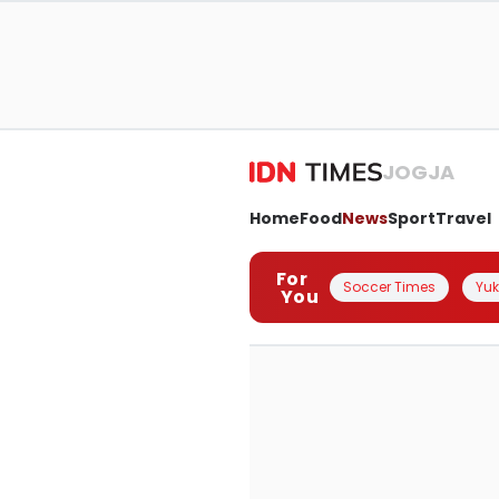
JOGJA
Home
Food
News
Sport
Travel
For
Soccer Times
Yuk 
You