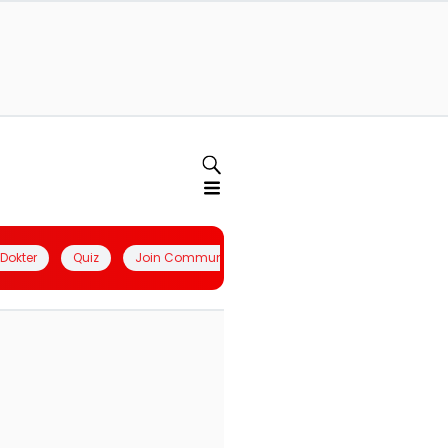
l Dokter
Quiz
Join Community