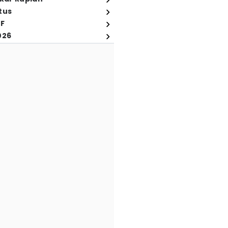
tus
FF
026