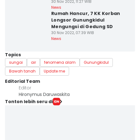
30 Nov 2022, 11:27 WIB
News
Rumah Hancur, 7 KK Korban
Longsor Gunungkidul
Mengungsi di Gedung SD
30 Nov 2022, 07:39 WIB
News
Topics
sungai
air
fenomena alam
Gunungkidul
Bawah tanah
Update me
Editorial Team
Editor
Hironymus Daruwaskita
Tonton lebih seru di