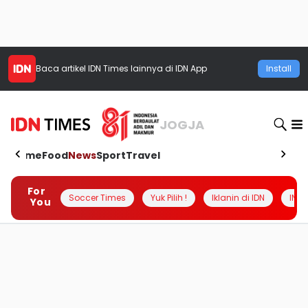
Baca artikel
IDN Times
lainnya di IDN App
Install
JOGJA
Home
Food
News
Sport
Travel
For
Soccer Times
Yuk Pilih !
Iklanin di IDN
INSI
You