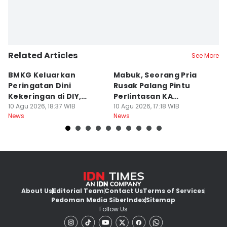
Related Articles
See More
BMKG Keluarkan
Mabuk, Seorang Pria
F
Peringatan Dini
Rusak Palang Pintu
G
Kekeringan di DIY,
Perlintasan KA
P
Kategori Awas
10 Agu 2026, 18:37 WIB
Banyuraden
10 Agu 2026, 17:18 WIB
K
10
News
News
Ne
About Us
Editorial Team
Contact Us
Terms of Services
Pedoman Media Siber
Index
Sitemap
Follow Us