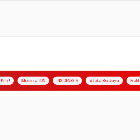
Pilih !
Iklanin di IDN
INSIDENESIA
#LokalBerdaya
Profi