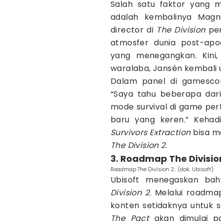
Salah satu faktor yang 
adalah kembalinya Magnu
director di
The Division
per
atmosfer dunia post-apoc
yang menegangkan. Kini,
waralaba, Jansén kembali
Dalam panel di gamescom
“Saya tahu beberapa dari
mode survival di game pert
baru yang keren.” Keha
Survivors Extraction
bisa me
The Division 2
.
3. Roadmap The Divisio
Roadmap The Division 2:. (dok. Ubisoft)
Ubisoft menegaskan ba
Division 2
. Melalui roadm
konten setidaknya untuk s
The Pact
akan dimulai p