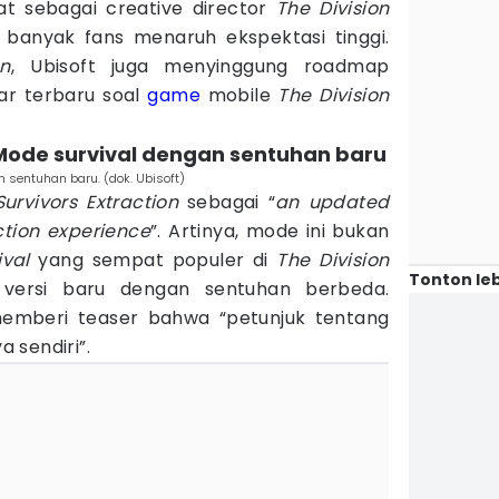
t sebagai creative director
The Division
 banyak fans menaruh ekspektasi tinggi.
on
, Ubisoft juga menyinggung roadmap
ar terbaru soal
game
mobile
The Division
: Mode survival dengan sentuhan baru
n sentuhan baru. (dok. Ubisoft)
Survivors Extraction
sebagai “
an updated
ction experience
”. Artinya, mode ini bukan
ival
yang sempat populer di
The Division
Tonton leb
 versi baru dengan sentuhan berbeda.
mberi teaser bahwa “petunjuk tentang
a sendiri”.