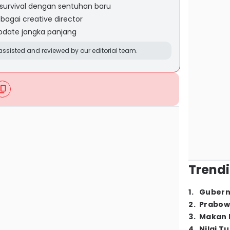
e survival dengan sentuhan baru
agai creative director
pdate jangka panjang
ssisted and reviewed by our editorial team.
Trendi
1
.
Gubern
2
.
Prabow
3
.
Makan B
4
.
Nilai T