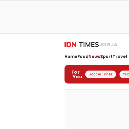
JOGJA
Home
Food
News
Sport
Travel
For
Soccer Times
Yuk 
You