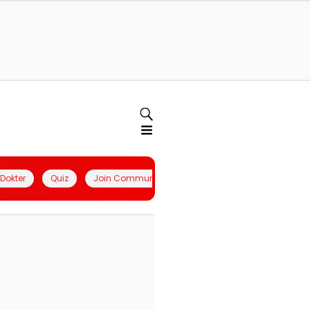
l Dokter
Quiz
Join Community