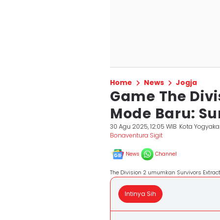
Home
News
Jogja
Game The Divi
Mode Baru: Sur
30 Agu 2025, 12:05 WIB
Kota Yogyaka
Bonaventura Sigit
News
Channel
The Division 2 umumkan Survivors Extracti
Intinya Sih