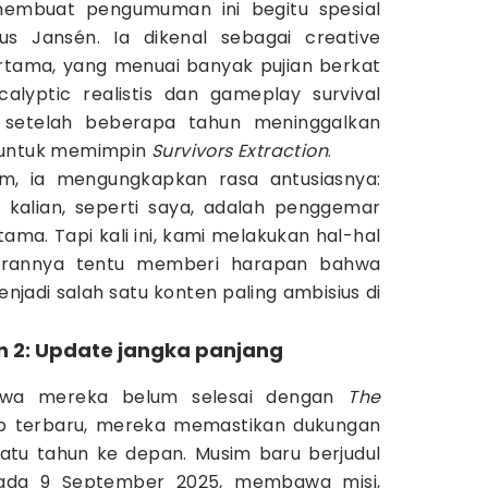
membuat pengumuman ini begitu spesial
s Jansén. Ia dikenal sebagai creative
tama, yang menuai banyak pujian berkat
alyptic realistis dan gameplay survival
 setelah beberapa tahun meninggalkan
 untuk memimpin
Survivors Extraction
.
, ia mengungkapkan rasa antusiasnya:
 kalian, seperti saya, adalah penggemar
ama. Tapi kali ini, kami melakukan hal-hal
dirannya tentu memberi harapan bahwa
njadi salah satu konten paling ambisius di
n 2: Update jangka panjang
hwa mereka belum selesai dengan
The
ap terbaru, mereka memastikan dukungan
atu tahun ke depan. Musim baru berjudul
ada 9 September 2025, membawa misi,