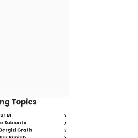
ng Topics
ur BI
o Subianto
ergizi Gratis
ukar Rupiah