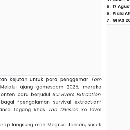
5
.
17 Agus
6
.
Piala A
7
.
GIIAS 2
an kejutan untuk para penggemar
Tom
 Melalui ajang gamescom 2025, mereka
onten baru berjudul
Survivors Extraction
.
bagai “pengalaman survival extraction”
ansa tegang khas
The Division
ke level
garap langsung oleh Magnus Jansén, sosok