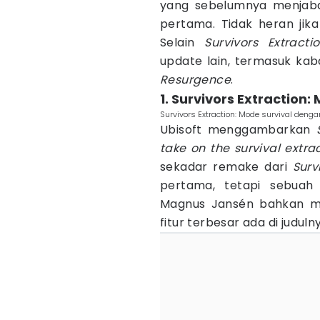
yang sebelumnya menjaba
pertama. Tidak heran jika
Selain
Survivors Extracti
update lain, termasuk kab
Resurgence
.
1. Survivors Extraction
Survivors Extraction: Mode survival denga
Ubisoft menggambarkan
take on the survival extra
sekadar remake dari
Surv
pertama, tetapi sebuah
Magnus Jansén bahkan me
fitur terbesar ada di judulny