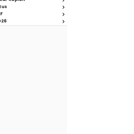
tus
FF
026