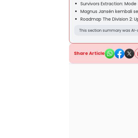
Survivors Extraction: Mod
Magnus Jansén kembali seb
Roadmap The Division 2: U
This section summary was AI-a
Share Article