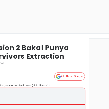
sion 2 Bakal Punya
vivors Extraction
rta
Add Us on Google
on, mode survival baru. (dok. Ubisoft)