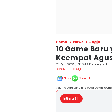
Home
News
Jogja
10 Game Baru 
Keempat Agust
23 Agu 2025, 17:13 WIB
Kota Yogyakar
Bonaventura Sigit
News
Channel
7 game baru yang rilis pada pekan keemp
Intinya Sih