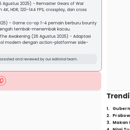
6 Agustus 2025) - Remaster Gears of War
K, HDR, 120–144 FPS, crossplay, dan cross
 2025) - Game co-op 1–4 pemain berburu bounty
 tengah tembak-menembak kacau.
The Awakening (26 Agustus 2025) - Adaptasi
sol modern dengan action-platformer side-
ssisted and reviewed by our editorial team.
Trendi
1
.
Gubern
2
.
Prabow
3
.
Makan B
4
.
Nilai T