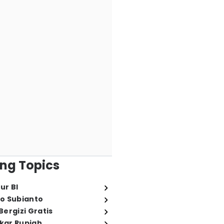
ng Topics
ur BI
o Subianto
ergizi Gratis
ukar Rupiah