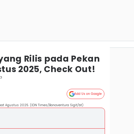
yang Rilis pada Pekan
us 2025, Check Out!
ta
Add Us on Google
at Agustus 2025. (IDN Times/Bonaventura Sigit/bt)