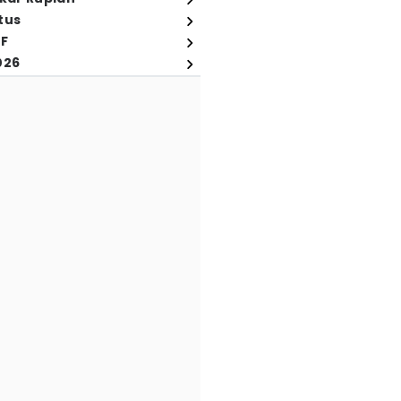
tus
FF
026