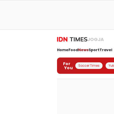
JOGJA
Home
Food
News
Sport
Travel
For
Soccer Times
Yuk 
You