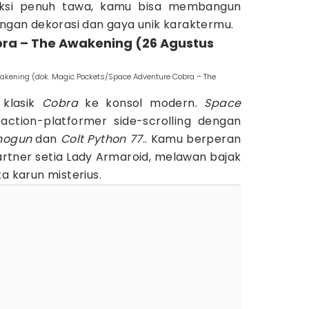
n aksi penuh tawa, kamu bisa membangun
engan dekorasi dan gaya unik karaktermu.
bra – The Awakening (26 Agustus
akening (dok. Magic Pockets/Space Adventure Cobra – The
 klasik
Cobra
ke konsol modern.
Space
ction-platformer side-scrolling dengan
hogun
dan
Colt Python 77
.. Kamu berperan
tner setia Lady Armaroid, melawan bajak
a karun misterius.