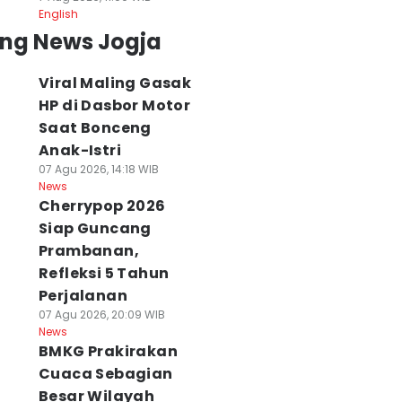
English
ing News Jogja
Viral Maling Gasak
HP di Dasbor Motor
Saat Bonceng
Anak-Istri
07 Agu 2026, 14:18 WIB
News
Cherrypop 2026
Siap Guncang
Prambanan,
Refleksi 5 Tahun
Perjalanan
07 Agu 2026, 20:09 WIB
News
BMKG Prakirakan
Cuaca Sebagian
Besar Wilayah