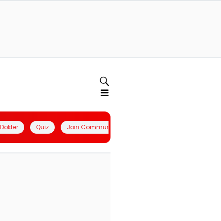
l Dokter
Quiz
Join Community