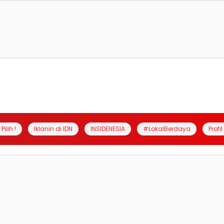
Pilih !
Iklanin di IDN
INSIDENESIA
#LokalBerdaya
Profi