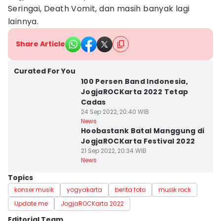
Seringai, Death Vomit, dan masih banyak lagi
lainnya.
Share Article
Curated For You
100 Persen Band Indonesia,
JogjaROCKarta 2022 Tetap
Cadas
24 Sep 2022, 20:40 WIB
News
Hoobastank Batal Manggung di
JogjaROCKarta Festival 2022
21 Sep 2022, 20:34 WIB
News
Topics
konser musik
yogyakarta
berita foto
musik rock
Update me
JogjaROCKarta 2022
Editorial Team