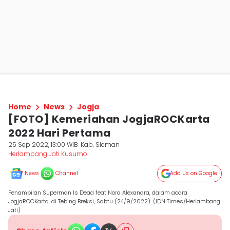
Home
News
Jogja
[FOTO] Kemeriahan JogjaROCKarta
2022 Hari Pertama
25 Sep 2022, 13:00 WIB
Kab. Sleman
Herlambang Jati Kusumo
News
Channel
Add Us on Google
Penampilan Superman Is Dead feat Nora Alexandra, dalam acara
JogjaROCKarta, di Tebing Breksi, Sabtu (24/9/2022). (IDN Times/Herlambang
Jati)