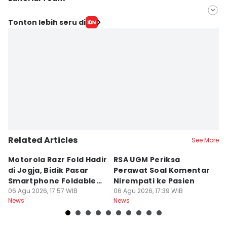
Editor
Tonton lebih seru di
Herlambang Jati Kusumo
Editor
Paulus Risang
Related Articles
See More
Motorola Razr Fold Hadir
RSA UGM Periksa
A
di Jogja, Bidik Pasar
Perawat Soal Komentar
L
Smartphone Foldable
Nirempati ke Pasien
P
Premium
06 Agu 2026, 17:57 WIB
06 Agu 2026, 17:39 WIB
E
06
News
News
Ne