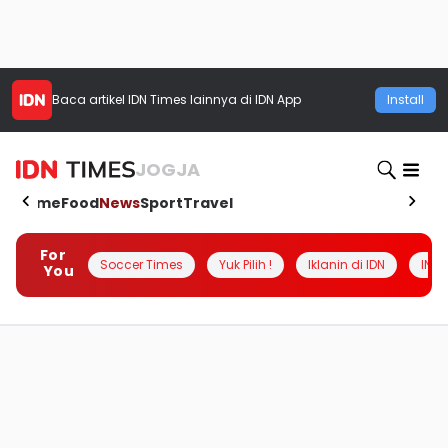
Baca artikel
IDN Times
lainnya di IDN App
Install
JOGJA
Home
Food
News
Sport
Travel
For
Soccer Times
Yuk Pilih !
Iklanin di IDN
INSI
You