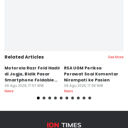
Editor
Dyar Ayu
Related Articles
See More
Motorola Razr Fold Hadir
RSA UGM Periksa
A
di Jogja, Bidik Pasar
Perawat Soal Komentar
L
Smartphone Foldable
Nirempati ke Pasien
P
Premium
06 Agu 2026, 17:57 WIB
06 Agu 2026, 17:39 WIB
E
06
News
News
Ne