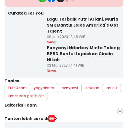
Curated For You
Lagu Terbaik Putri Ariani, Murid
SMK Bantul Lolos America's Got
Talent
08 Jun 2023, 13:45 WIB
News
Penyanyi Ndarboy Minta Tolong
BPBD Bantul Lepaskan Cincin
Nikah
02 Mar 2023, 14:41 WIB
News
Topics
Putri Ariani
yogyakarta
penyanyi
sekolah
musik
s
america's got talent
Editorial Team
Editor
Tonton lebih seru di
Febriana Sintasari