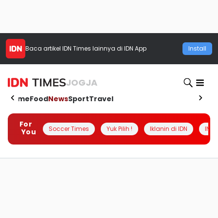
Baca artikel
IDN Times
lainnya di IDN App
Install
JOGJA
Home
Food
News
Sport
Travel
For
Soccer Times
Yuk Pilih !
Iklanin di IDN
INSI
You