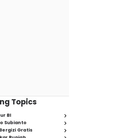
ng Topics
ur BI
o Subianto
ergizi Gratis
ukar Rupiah