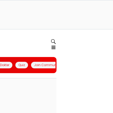
l Dokter
Quiz
Join Community