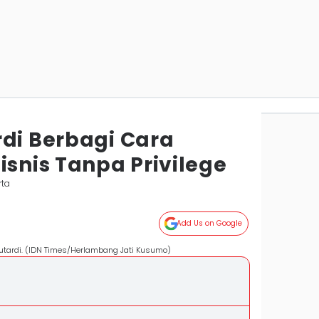
rdi Berbagi Cara
nis Tanpa Privilege
rta
Add Us on Google
Sutardi. (IDN Times/Herlambang Jati Kusumo)