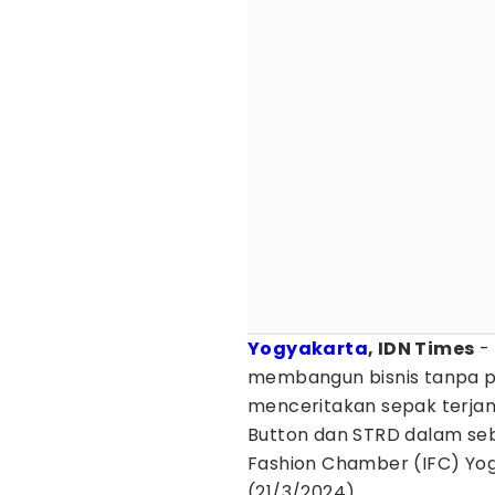
Yogyakarta
, IDN Times
- 
membangun bisnis tanpa pri
menceritakan sepak terja
Button dan STRD dalam sebu
Fashion Chamber (IFC) Yog
(21/3/2024).