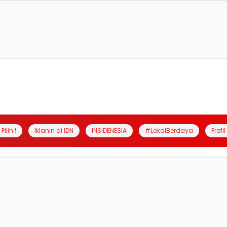
Pilih !
Iklanin di IDN
INSIDENESIA
#LokalBerdaya
Profi