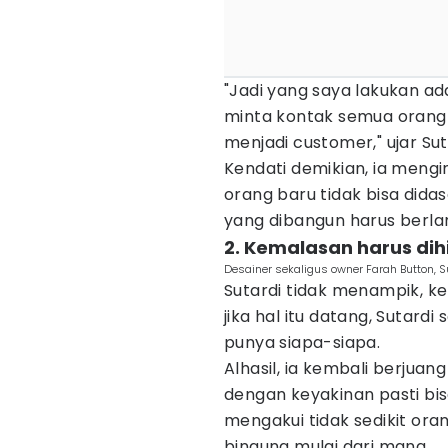
"Jadi yang saya lakukan a
minta kontak semua orang 
menjadi customer," ujar Sut
Kendati demikian, ia mengi
orang baru tidak bisa didas
yang dibangun harus berlan
2. Kemalasan harus dih
Desainer sekaligus owner Farah Button, 
Sutardi tidak menampik, k
jika hal itu datang, Sutard
punya siapa-siapa.
Alhasil, ia kembali berju
dengan keyakinan pasti bi
mengakui tidak sedikit ora
bingung mulai dari mana.