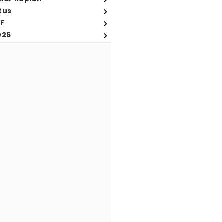
tus
FF
026