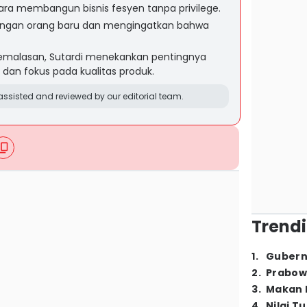
cara membangun bisnis fesyen tanpa privilege.
 dengan orang baru dan mengingatkan bahwa
kemalasan, Sutardi menekankan pentingnya
 dan fokus pada kualitas produk.
ssisted and reviewed by our editorial team.
Trendi
1
.
Gubern
2
.
Prabow
3
.
Makan B
4
.
Nilai T