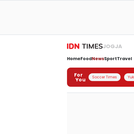
JOGJA
Home
Food
News
Sport
Travel
For
Soccer Times
Yuk 
You