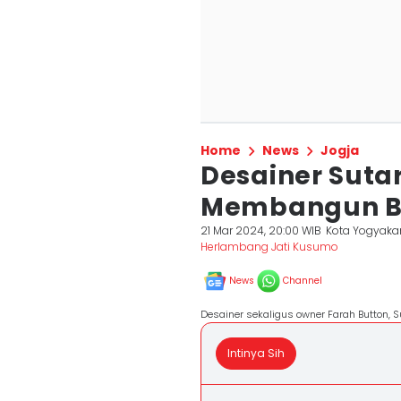
Home
News
Jogja
Desainer Suta
Membangun Bis
21 Mar 2024, 20:00 WIB
Kota Yogyaka
Herlambang Jati Kusumo
News
Channel
Desainer sekaligus owner Farah Button, 
Intinya Sih