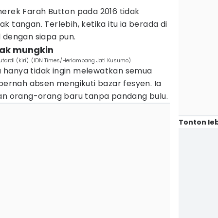
merek Farah Button pada 2016 tidak
 tangan. Terlebih, ketika itu ia berada di
l dengan siapa pun.
yak mungkin
utardi (kiri). (IDN Times/Herlambang Jati Kusumo)
itu hanya tidak ingin melewatkan semua
 pernah absen mengikuti bazar fesyen. Ia
gan orang-orang baru tanpa pandang bulu.
Tonton leb