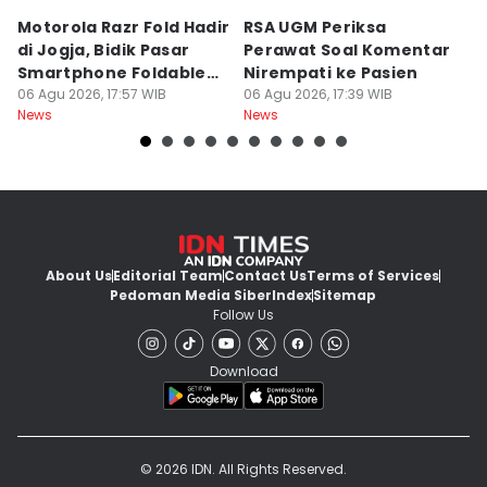
Motorola Razr Fold Hadir
RSA UGM Periksa
A
di Jogja, Bidik Pasar
Perawat Soal Komentar
L
Smartphone Foldable
Nirempati ke Pasien
P
Premium
06 Agu 2026, 17:57 WIB
06 Agu 2026, 17:39 WIB
E
06
News
News
Ne
About Us
Editorial Team
Contact Us
Terms of Services
Pedoman Media Siber
Index
Sitemap
Follow Us
Download
© 2026 IDN. All Rights Reserved.