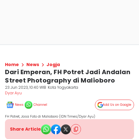
Home
News
Jogja
Dari Emperan, FH Potret Jadi Andalan
Street Photography di Malioboro
23 Jun 2023, 10:40 WIB
Kota Yogyakarta
Dyar Ayu
News
Channel
Add Us on Google
FH Potret, Jasa Foto di Malioboro (IDN Times/Dyar Ayu)
Share Article