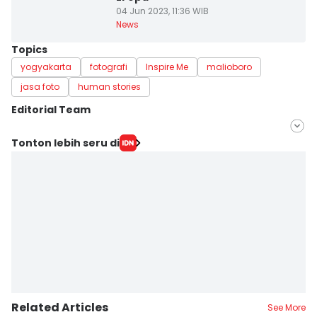
04 Jun 2023, 11:36 WIB
News
Topics
yogyakarta
fotografi
Inspire Me
malioboro
jasa foto
human stories
Editorial Team
Editor
Tonton lebih seru di
Dyar Ayu
Editor
Paulus Risang
Related Articles
See More