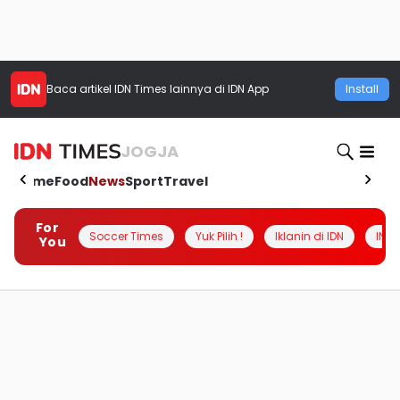
Baca artikel
IDN Times
lainnya di IDN App
Install
JOGJA
Home
Food
News
Sport
Travel
For
Soccer Times
Yuk Pilih !
Iklanin di IDN
INSI
You