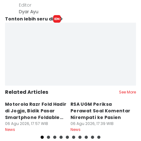
Editor
Dyar Ayu
Tonton lebih seru di
Related Articles
See More
Motorola Razr Fold Hadir
RSA UGM Periksa
A
di Jogja, Bidik Pasar
Perawat Soal Komentar
L
Smartphone Foldable
Nirempati ke Pasien
P
Premium
06 Agu 2026, 17:57 WIB
06 Agu 2026, 17:39 WIB
E
06
News
News
Ne