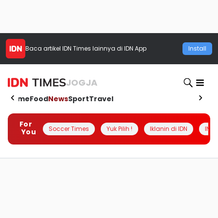
Baca artikel
IDN Times
lainnya di IDN App
Install
JOGJA
Home
Food
News
Sport
Travel
For
Soccer Times
Yuk Pilih !
Iklanin di IDN
INSI
You