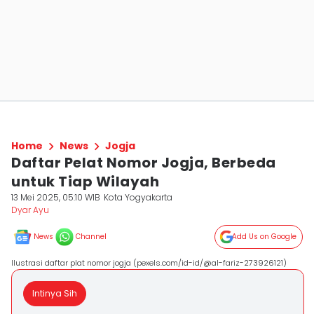
Home
News
Jogja
Daftar Pelat Nomor Jogja, Berbeda
untuk Tiap Wilayah
13 Mei 2025, 05:10 WIB
Kota Yogyakarta
Dyar Ayu
News
Channel
Add Us on Google
Ilustrasi daftar plat nomor jogja (pexels.com/id-id/@al-fariz-273926121)
Intinya Sih