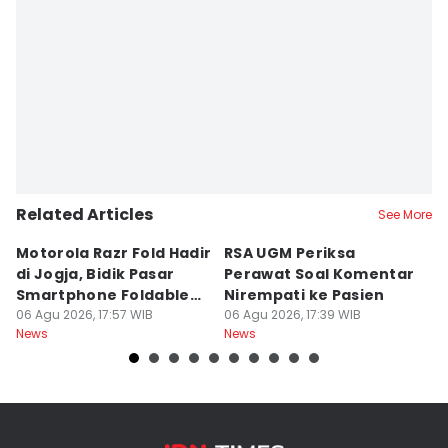
Related Articles
See More
Motorola Razr Fold Hadir
RSA UGM Periksa
A
di Jogja, Bidik Pasar
Perawat Soal Komentar
L
Smartphone Foldable
Nirempati ke Pasien
P
Premium
06 Agu 2026, 17:57 WIB
06 Agu 2026, 17:39 WIB
E
06
News
News
Ne