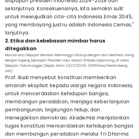
siapapun presiden Indonesia 2024-2029 dan
selanjutnya. Konsekuensinya, kita semakin sulit
untuk mewujudkan cita-cita Indonesia Emas 2045,
yang membayang justru adalah Indonesia Cemas,"
lanjutnya.
2. Etika dan kebebasan mimbar harus
ditegakkan
Massa aksi Gejayan Kembali Memanggil ditutup dengan aksi teatrikal, orang
dengan topeng berwajah Presiden Joko 'Jokowi' Widodo dipancung, di Jalan
Gejayan, Caturtunggal, Depok, Senin (12/2/2024). (IDNTimes/Herlambang
Jati)
Prof. Budi menyebut konstitusi memberikan
amanah eksplisit kepada warga negara Indonesia,
untuk mencerdaskan kehidupan bangsa,
membangun peradaban, menjaga keberlanjutan
pembangunan, lingkungan hidup, dan
menegakkan demokrasi. Akademisi menjalankan
tugas konstitusi mencerdaskan kehidupan bangsa
dan membangun peradaban melalui Tri Dharma