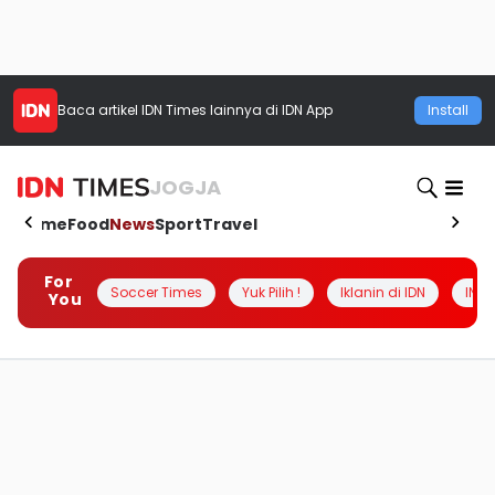
Baca artikel
IDN Times
lainnya di IDN App
Install
JOGJA
Home
Food
News
Sport
Travel
For
Soccer Times
Yuk Pilih !
Iklanin di IDN
INSI
You