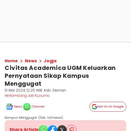
Home
News
Jogja
Civitas Academica UGM Keluarkan
Pernyataan Sikap Kampus
Menggugat
13 Mar 2024, 12:25 WIB
Kab. Sleman
Herlambang Jati Kusumo
News
Channel
Add Us on Google
Kampus Menggugat. (Dok. Istimewa)
Share Article