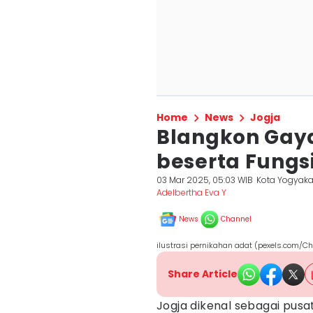
Home
News
Jogja
Blangkon Gaya
beserta Fung
03 Mar 2025, 05:03 WIB
Kota Yogyaka
Adelbertha Eva Y
News
Channel
ilustrasi pernikahan adat (pexels.com/C
Share Article
Jogja dikenal sebagai pus