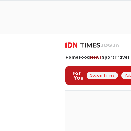
JOGJA
Home
Food
News
Sport
Travel
For
Soccer Times
Yuk 
You