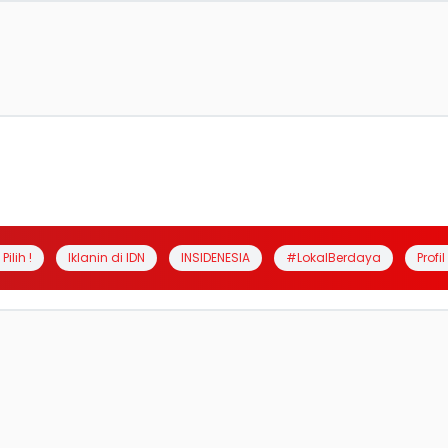
Pilih !
Iklanin di IDN
INSIDENESIA
#LokalBerdaya
Profi