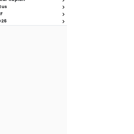
tus
FF
026