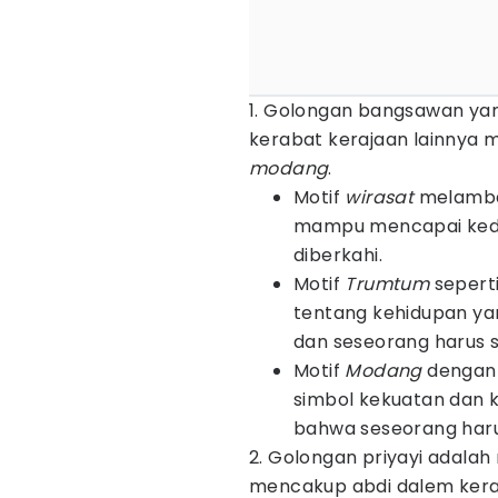
1. Golongan bangsawan yang 
kerabat kerajaan lainnya
modang
.
Motif
wirasat
melamba
mampu mencapai kedud
diberkahi.
Motif
Trumtum
sepert
tentang kehidupan yan
dan seseorang harus 
Motif
Modang
dengan 
simbol kekuatan dan k
bahwa seseorang haru
2. Golongan priyayi adalah
mencakup abdi dalem kera