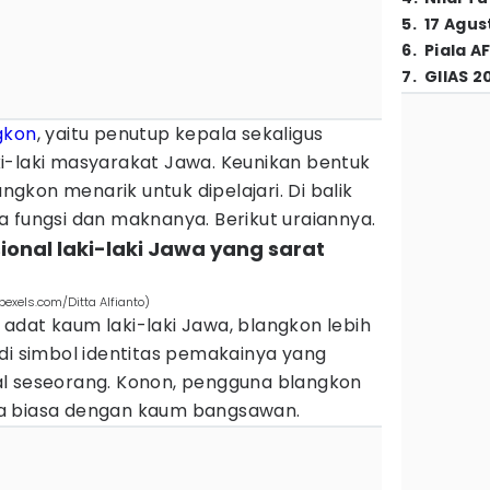
5
.
17 Agus
6
.
Piala A
7
.
GIIAS 2
gkon
, yaitu penutup kepala sekaligus
i-laki masyarakat Jawa. Keunikan bentuk
kon menarik untuk dipelajari. Di balik
 fungsi dan maknanya. Berikut uraiannya.
ional laki-laki Jawa yang sarat
exels.com/Ditta Alfianto)
adat kaum laki-laki Jawa, blangkon lebih
di simbol identitas pemakainya yang
l seseorang. Konon, pengguna blangkon
a biasa dengan kaum bangsawan.