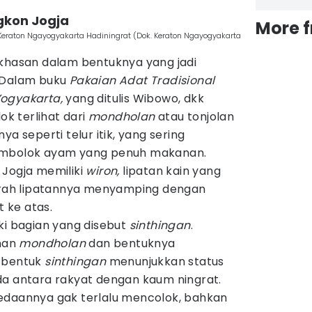
ngkon Jogja
More 
 Keraton Ngayogyakarta Hadiningrat (Dok. Keraton Ngayogyakarta
ekhasan dalam bentuknya yang jadi
. Dalam buku
Pakaian Adat Tradisional
Yogyakarta,
yang ditulis Wibowo, dkk
ok terlihat dari
mondholan
atau tonjolan
ya seperti telur itik, yang sering
embolok ayam yang penuh makanan.
 Jogja memiliki
wiron,
lipatan kain yang
 Arah lipatannya menyamping dengan
t ke atas.
ki bagian yang disebut
sinthingan
.
anan
mondholan
dan bentuknya
, bentuk
sinthingan
menunjukkan status
da antara rakyat dengan kaum ningrat.
edaannya gak terlalu mencolok, bahkan