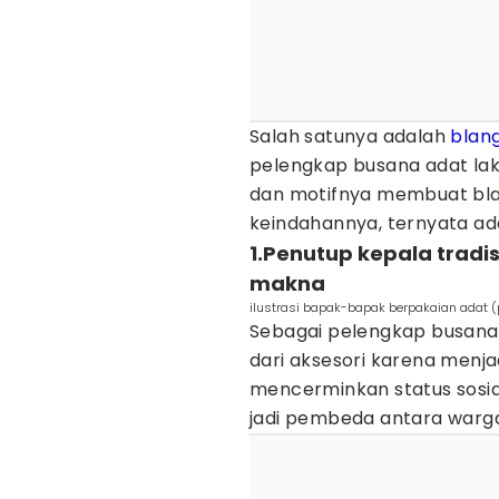
Salah satunya adalah
blan
pelengkap busana adat lak
dan motifnya membuat blang
keindahannya, ternyata ada
1.Penutup kepala tradis
makna
ilustrasi bapak-bapak berpakaian adat (p
Sebagai pelengkap busana 
dari aksesori karena menja
mencerminkan status sosia
jadi pembeda antara warg