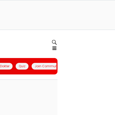
l Dokter
Quiz
Join Community