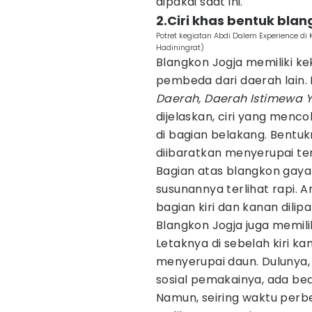
dipakai saat ini.
2.Ciri khas bentuk bla
Potret kegiatan Abdi Dalem Experience di
Hadiningrat)
Blangkon Jogja memiliki k
pembeda dari daerah lain
Daerah, Daerah Istimewa 
dijelaskan, ciri yang mencol
di bagian belakang. Bentukn
diibaratkan menyerupai t
Bagian atas blangkon gaya
susunannya terlihat rapi.
bagian kiri dan kanan dilipa
Blangkon Jogja juga memili
Letaknya di sebelah kiri k
menyerupai daun. Dulunya
sosial pemakainya, ada be
Namun, seiring waktu perb