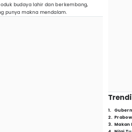
 produk budaya lahir dan berkembang,
ang punya makna mendalam.
Trendi
1
.
Gubern
2
.
Prabow
3
.
Makan B
4
.
Nilai T