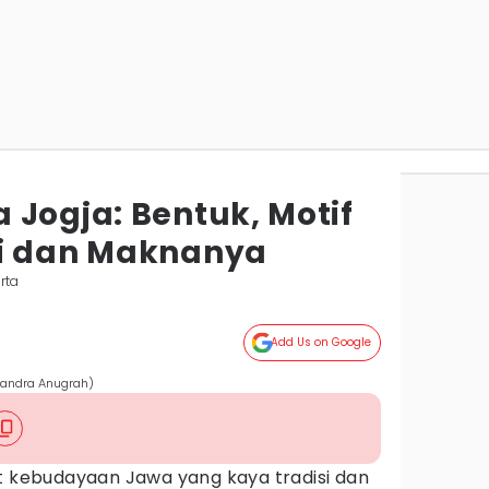
 Jogja: Bentuk, Motif
si dan Maknanya
rta
Add Us on Google
handra Anugrah)
at kebudayaan Jawa yang kaya tradisi dan