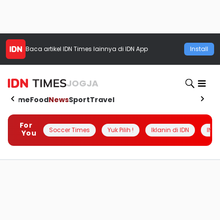
Baca artikel
IDN Times
lainnya di IDN App
Install
JOGJA
Home
Food
News
Sport
Travel
For
Soccer Times
Yuk Pilih !
Iklanin di IDN
INSI
You