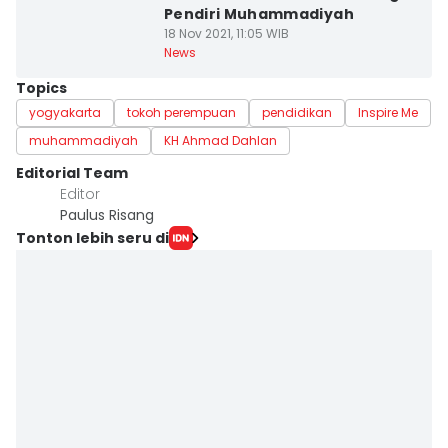
Pendiri Muhammadiyah
18 Nov 2021, 11:05 WIB
News
Topics
yogyakarta
tokoh perempuan
pendidikan
Inspire Me
muhammadiyah
KH Ahmad Dahlan
Editorial Team
Editor
Paulus Risang
Tonton lebih seru di