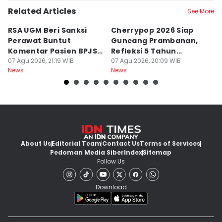
Related Articles
See More
RSA UGM Beri Sanksi
Cherrypop 2026 Siap
K
Perawat Buntut
Guncang Prambanan,
K
Komentar Pasien BPJS
Refleksi 5 Tahun
B
di Medsos
07 Agu 2026, 21:19 WIB
Perjalanan
07 Agu 2026, 20:09 WIB
J
07
News
News
Ne
About Us
Editorial Team
Contact Us
Terms of Services
Pedoman Media Siber
Index
Sitemap
Follow Us
Download