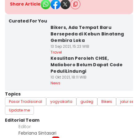
Share Article
Curated For You
Bikers, Ada Tempat Baru
Bersepeda di Kebun Binatang
Gembira Loka
13 Sep 2021, 15:23 WIB
Travel
Kesulitan Peroleh CHSE,
Malioboro Belum Dapat Code
PeduliLindungi
10 Okt 2021, 18:11 WIB
News
Topics
Pasar Tradisional
yogyakarta
gudeg
Bikers
jalur sep
Update me
Editorial Team
Editor
Febriana Sintasari