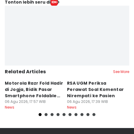
Tonton lebih seru di
Related Articles
See More
Motorola Razr Fold Hadir
RSA UGM Periksa
A
di Jogja, Bidik Pasar
Perawat Soal Komentar
L
Smartphone Foldable
Nirempati ke Pasien
P
Premium
06 Agu 2026, 17:57 WIB
06 Agu 2026, 17:39 WIB
E
06
News
News
Ne