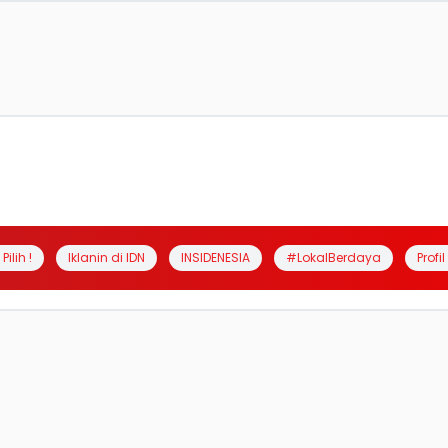
Pilih !
Iklanin di IDN
INSIDENESIA
#LokalBerdaya
Profi