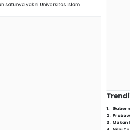
h satunya yakni Universitas Islam
Trendi
1
.
Gubern
2
.
Prabow
3
.
Makan B
4
.
Nilai T