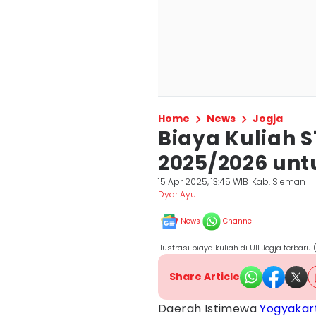
Home
News
Jogja
Biaya Kuliah S1
2025/2026 unt
15 Apr 2025, 13:45 WIB
Kab. Sleman
Dyar Ayu
News
Channel
Ilustrasi biaya kuliah di UII Jogja terbaru (
Share Article
Daerah Istimewa
Yogyakar