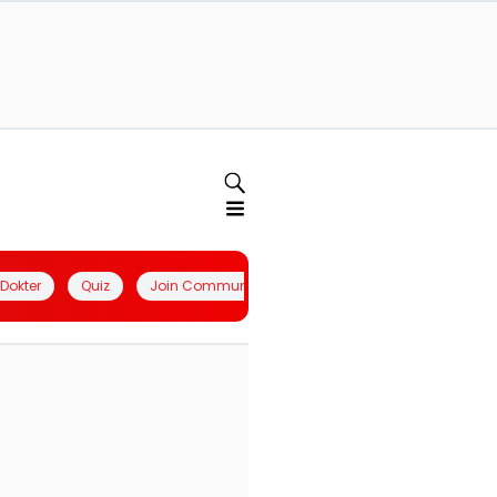
l Dokter
Quiz
Join Community