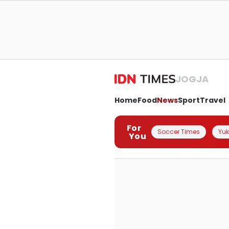
JOGJA
Home
Food
News
Sport
Travel
For
Soccer Times
Yuk 
You