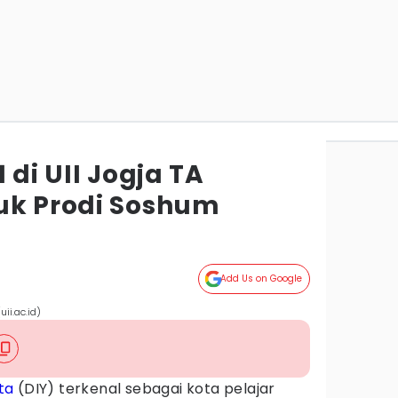
 di UII Jogja TA
uk Prodi Soshum
Add Us on Google
uii.ac.id)
ta
(DIY) terkenal sebagai kota pelajar