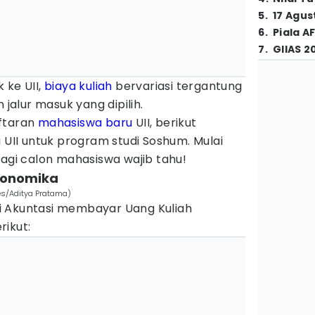
5
.
17 Agus
6
.
Piala A
7
.
GIIAS 2
 ke UII,
biaya kuliah
bervariasi tergantung
n jalur masuk yang dipilih.
aftaran
mahasiswa baru
UII, berikut
i UII untuk program studi Soshum. Mulai
bagi calon mahasiswa wajib tahu!
Ekonomika
es/Aditya Pratama)
i Akuntasi membayar Uang Kuliah
rikut: