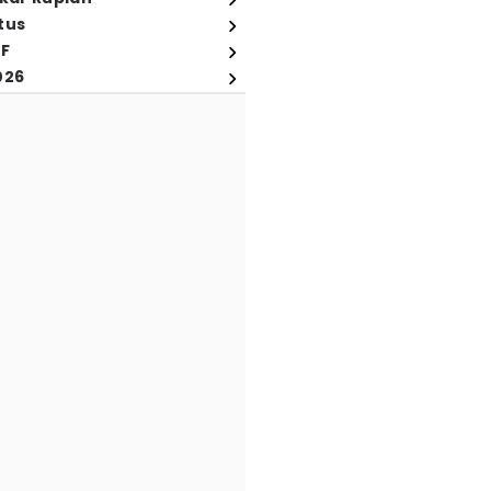
tus
FF
026