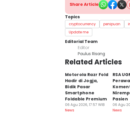
Share Article
Topics
cryptocurrency
penipuan
i
Update me
Editorial Team
Editor
Paulus Risang
Related Articles
Motorola Razr Fold
RSA UG
Hadir di Jogja,
Perawa
Bidik Pasar
Komen
Smartphone
Niremp
Foldable Premium
Pasien
06 Agu 2026, 17:57 WIB
06 Agu 20
News
News