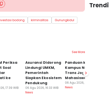
Trend
nvestasi bodong
kriminalitas
Gunungkidul
See More
M Periksa
Asuransi Didorong
Panduan ke
Ko
t Soal
Lindungi UMKM,
Kampus Naik
P
tar
Pemerintah
Trans Jogja buat
N
ati ke
Siapkan Ekosistem
Mahasiswa Baru
da
Pendukung
06 Agu 2026, 16:20 WIB
Fu
News
26, 17:39 WIB
06 Agu 2026, 16:33 WIB
06
News
Ne