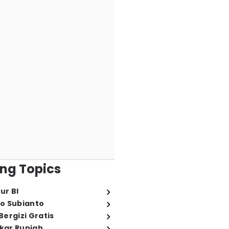
ng Topics
ur BI
o Subianto
ergizi Gratis
ukar Rupiah