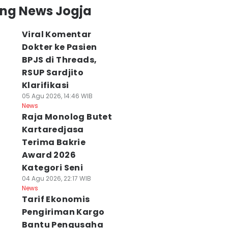
ing News Jogja
Viral Komentar
Dokter ke Pasien
BPJS di Threads,
RSUP Sardjito
Klarifikasi
05 Agu 2026, 14:46 WIB
News
Raja Monolog Butet
Kartaredjasa
laborasi Unik
Viral Komentar
Cuaca Jogja dan
ameran di JEC,
Terima Bakrie
Pasien BPJS di
Sekitarnya 6
ikmati Matcha
Medsos, Sardjito
Agustus
Award 2026
n Eksplorasi
Hentikan Praktik
Didominasi Cera
Kategori Seni
rnitur
Dokter PPDS
Berawan
04 Agu 2026, 22:17 WIB
 Agu 2026, 15:54 WIB
06 Agu 2026, 14:14 WIB
06 Agu 2026, 09:03 WI
News
ws
News
News
Tarif Ekonomis
Pengiriman Kargo
Bantu Pengusaha