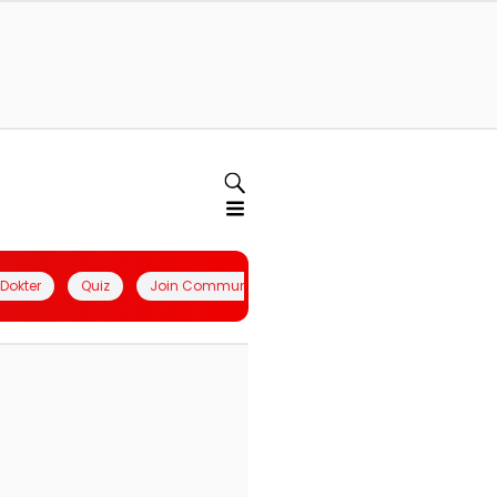
l Dokter
Quiz
Join Community