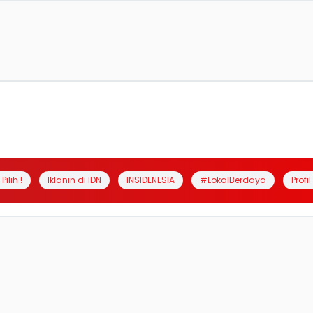
Pilih !
Iklanin di IDN
INSIDENESIA
#LokalBerdaya
Profi