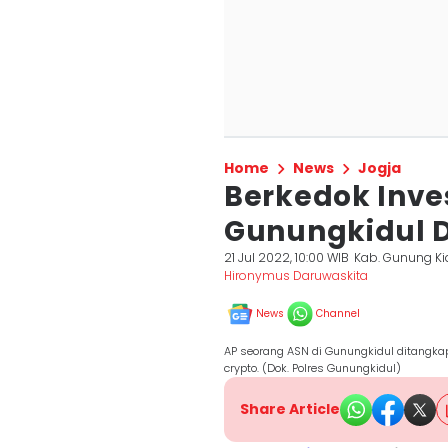
Home
News
Jogja
Berkedok Inves
Gunungkidul 
21 Jul 2022, 10:00 WIB
Kab. Gunung Ki
Hironymus Daruwaskita
News
Channel
AP seorang ASN di Gunungkidul ditangkap
crypto. (Dok. Polres Gunungkidul)
Share Article