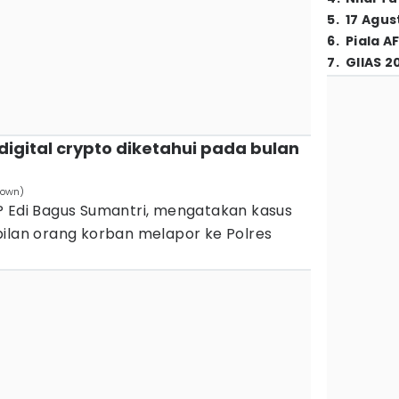
5
.
17 Agus
6
.
Piala A
7
.
GIIAS 2
 digital crypto diketahui pada bulan
rown)
P Edi Bagus Sumantri, mengatakan kasus
bilan orang korban melapor ke Polres