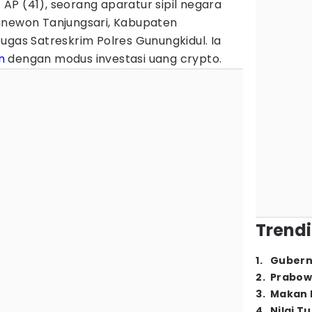
-
‎AP (41), seorang aparatur sipil negara
anewon Tanjungsari, Kabupaten
ugas Satreskrim Polres Gunungkidul. Ia
n
dengan modus investasi uang crypto.
Trendi
1
.
Gubern
2
.
Prabow
3
.
Makan B
4
.
Nilai T