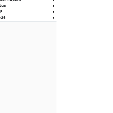
tus
FF
026