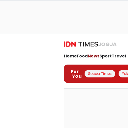
JOGJA
Home
Food
News
Sport
Travel
For
Soccer Times
Yuk 
You