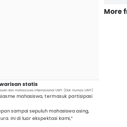
More 
 warisan statis
h dosen dan mahasiswa internasional UMY. (Dok. Humas UMY)
siasme mahasiswa, termasuk partisipasi
lapan sampai sepuluh mahasiswa asing,
ra. Ini di luar ekspektasi kami,”