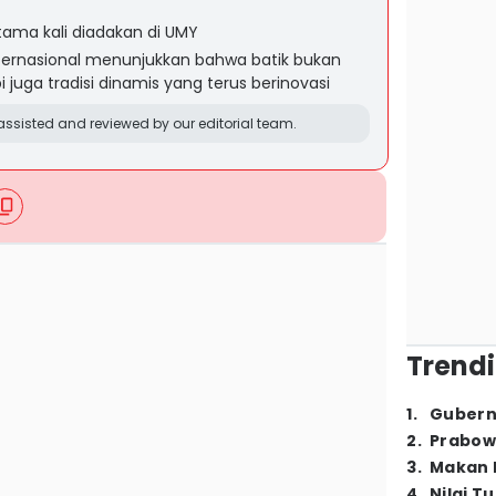
ama kali diadakan di UMY
ernasional menunjukkan bahwa batik bukan
i juga tradisi dinamis yang terus berinovasi
ssisted and reviewed by our editorial team.
Trendi
1
.
Gubern
2
.
Prabow
3
.
Makan B
4
.
Nilai T