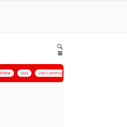
l Dokter
Quiz
Join Community