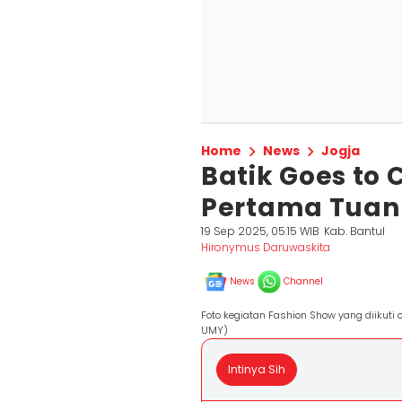
Home
News
Jogja
Batik Goes t
Pertama Tuan
19 Sep 2025, 05:15 WIB
Kab. Bantul
Hironymus Daruwaskita
News
Channel
Foto kegiatan Fashion Show yang diikut
UMY)
Intinya Sih