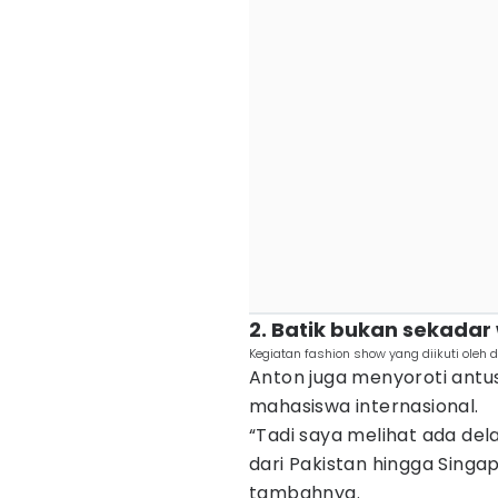
‎2. Batik bukan sekadar
Kegiatan fashion show yang diikuti ole
Anton juga menyoroti antu
mahasiswa internasional.
“Tadi saya melihat ada de
dari Pakistan hingga Singapu
tambahnya.