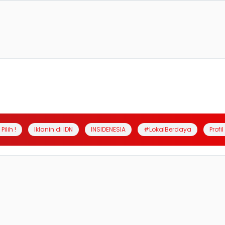
Pilih !
Iklanin di IDN
INSIDENESIA
#LokalBerdaya
Profi