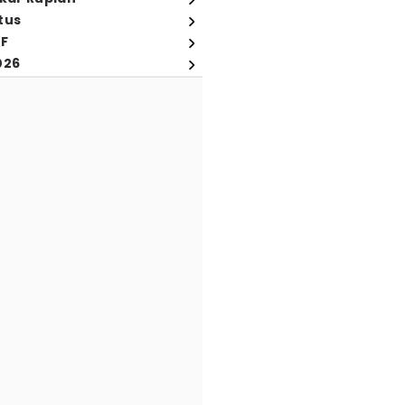
tus
FF
026