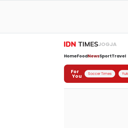
JOGJA
Home
Food
News
Sport
Travel
For
Soccer Times
Yuk 
You