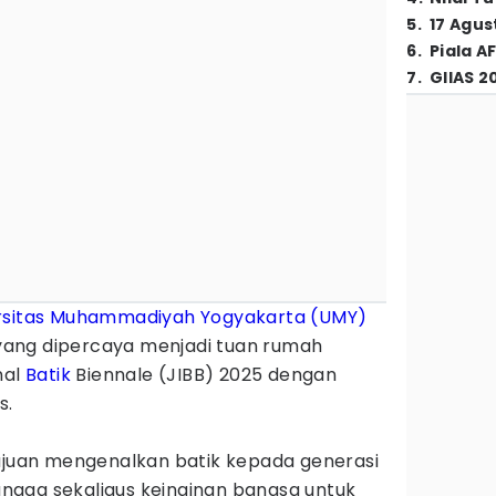
5
.
17 Agus
6
.
Piala A
7
.
GIIAS 2
rsitas Muhammadiyah Yogyakarta (UMY)
ang dipercaya menjadi tuan rumah
nal
Batik
Biennale (JIBB) 2025 dengan
s.
tujuan mengenalkan batik kepada generasi
gga sekaligus keinginan bangsa untuk