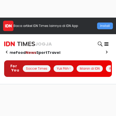
Baca artikel
IDN Times
lainnya di IDN App
Install
JOGJA
Home
Food
News
Sport
Travel
For
Soccer Times
Yuk Pilih !
Iklanin di IDN
INSI
You