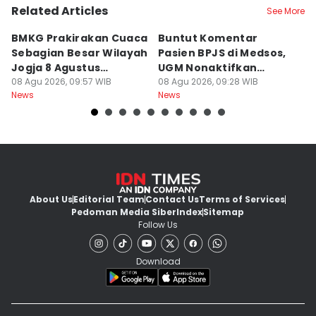
Related Articles
See More
BMKG Prakirakan Cuaca
Buntut Komentar
Sr
Sebagian Besar Wilayah
Pasien BPJS di Medsos,
Ti
Jogja 8 Agustus
UGM Nonaktifkan
P
Berawan
08 Agu 2026, 09:57 WIB
Dokter PPDS
08 Agu 2026, 09:28 WIB
J
08
News
News
Ne
About Us
Editorial Team
Contact Us
Terms of Services
Pedoman Media Siber
Index
Sitemap
Follow Us
Download