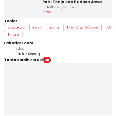
Polri Tonjolkan Budaya Jawa
03 Mar 2023, 16:00 WIB
News
Topics
yogyakarta
kapolri
pungli
Listyo Sigit Prabowo
polda 
Bintara
Editorial Team
Editor
Paulus Risang
Tonton lebih seru di