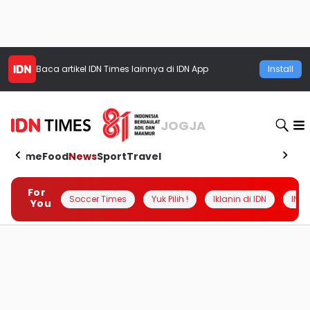
Baca artikel
IDN Times
lainnya di IDN App
Install
JOGJA
Home
Food
News
Sport
Travel
For
Soccer Times
Yuk Pilih !
Iklanin di IDN
INSI
You