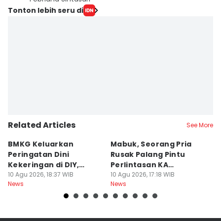
Tonton lebih seru di
Related Articles
See More
BMKG Keluarkan
Mabuk, Seorang Pria
F
Peringatan Dini
Rusak Palang Pintu
G
Kekeringan di DIY,
Perlintasan KA
P
Kategori Awas
10 Agu 2026, 18:37 WIB
Banyuraden
10 Agu 2026, 17:18 WIB
K
10
News
News
Ne