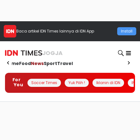
Baca artikel
IDN Times
lainnya di IDN App
Install
JOGJA
Home
Food
News
Sport
Travel
For
Soccer Times
Yuk Pilih !
Iklanin di IDN
INSI
You