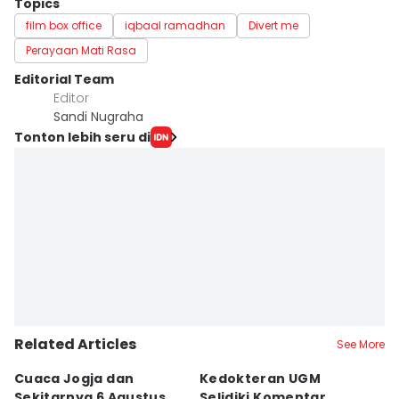
Topics
film box office
iqbaal ramadhan
Divert me
Perayaan Mati Rasa
Editorial Team
Editor
Sandi Nugraha
Tonton lebih seru di
Related Articles
See More
Cuaca Jogja dan
Kedokteran UGM
R
Sekitarnya 6 Agustus
Selidiki Komentar
Tr