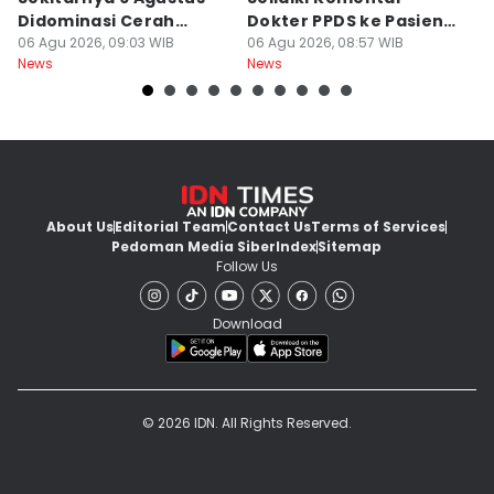
Didominasi Cerah
Dokter PPDS ke Pasien
P
Berawan
06 Agu 2026, 09:03 WIB
BPJS di Medsos
06 Agu 2026, 08:57 WIB
P
05
News
News
Ne
About Us
Editorial Team
Contact Us
Terms of Services
Pedoman Media Siber
Index
Sitemap
Follow Us
Download
© 2026 IDN. All Rights Reserved.