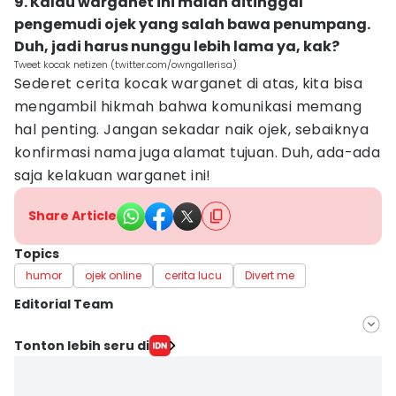
9. Kalau warganet ini malah ditinggal
pengemudi ojek yang salah bawa penumpang.
Duh, jadi harus nunggu lebih lama ya, kak?
Tweet kocak netizen (twitter.com/owngallerisa)
Sederet cerita kocak warganet di atas, kita bisa
mengambil hikmah bahwa komunikasi memang
hal penting. Jangan sekadar naik ojek, sebaiknya
konfirmasi nama juga alamat tujuan. Duh, ada-ada
saja kelakuan warganet ini!
Share Article
Topics
humor
ojek online
cerita lucu
Divert me
Editorial Team
Editor
Tonton lebih seru di
Febriana Sintasari