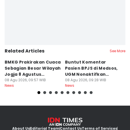
Editor
Dyar Ayu
Related Articles
See More
BMKG Prakirakan Cuaca
Buntut Komentar
Sr
Sebagian Besar Wilayah
Pasien BPJS di Medsos,
Ti
Jogja 8 Agustus
UGM Nonaktifkan
P
Berawan
08 Agu 2026, 09:57 WIB
Dokter PPDS
08 Agu 2026, 09:28 WIB
J
08
News
News
Ne
About Us
Editorial Team
Contact Us
Terms of Services