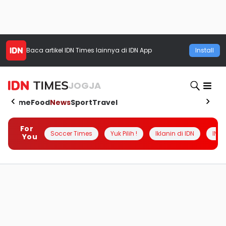
Baca artikel
IDN Times
lainnya di IDN App
Install
JOGJA
Home
Food
News
Sport
Travel
For
Soccer Times
Yuk Pilih !
Iklanin di IDN
INSI
You