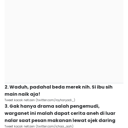
2. Waduh, padahal beda merek nih. Si ibu sih
main naik aja!
Tweet kocak netizen (twitter.com/royharyadi_)
3. Gak hanya drama salah pengemudi,
warganet ini malah dapat cerita aneh di luar
nalar saat pesan makanan lewat ojek daring
Tweet kocak netizen (twitter.com/ichaa_aah)