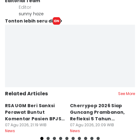
Editorial Team
Editor
sunny haze
Tonton lebih seru di
Related Articles
See More
RSA UGM Beri Sanksi
Cherrypop 2026 Siap
K
Perawat Buntut
Guncang Prambanan,
K
Komentar Pasien BPJS
Refleksi 5 Tahun
B
di Medsos
07 Agu 2026, 21:19 WIB
Perjalanan
07 Agu 2026, 20:09 WIB
J
07
News
News
Ne