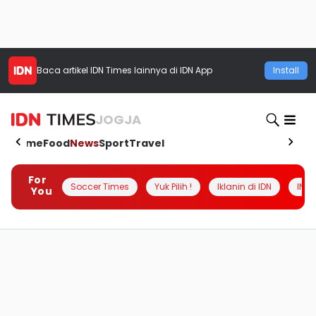
Baca artikel
IDN Times
lainnya di IDN App
Install
JOGJA
Home
Food
News
Sport
Travel
For
Soccer Times
Yuk Pilih !
Iklanin di IDN
INSI
You