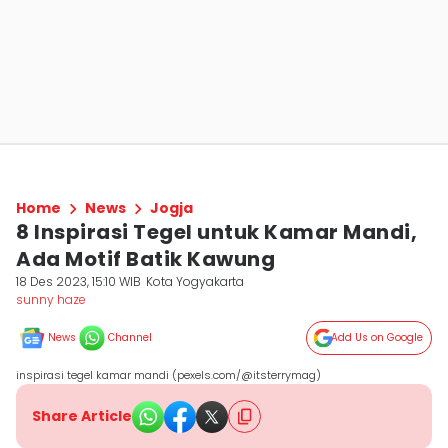
Home
News
Jogja
8 Inspirasi Tegel untuk Kamar Mandi,
Ada Motif Batik Kawung
18 Des 2023, 15:10 WIB
Kota Yogyakarta
sunny haze
News
Channel
Add Us on Google
inspirasi tegel kamar mandi (pexels.com/@itsterrymag)
Share Article