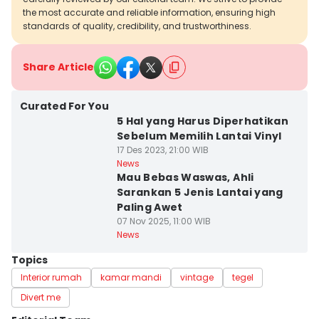
the most accurate and reliable information, ensuring high
standards of quality, credibility, and trustworthiness.
Share Article
Curated For You
5 Hal yang Harus Diperhatikan
Sebelum Memilih Lantai Vinyl
17 Des 2023, 21:00 WIB
News
Mau Bebas Waswas, Ahli
Sarankan 5 Jenis Lantai yang
Paling Awet
07 Nov 2025, 11:00 WIB
News
Topics
Interior rumah
kamar mandi
vintage
tegel
Divert me