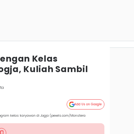
 dengan Kelas
ogja, Kuliah Sambil
rta
Add Us on Google
program kelas karyawan di Jogja (pexels.com/Monstera