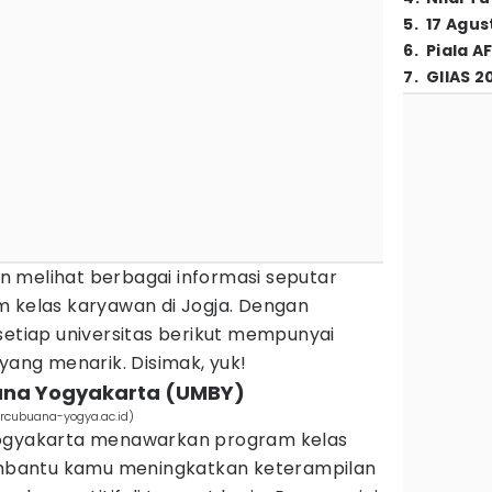
5
.
17 Agus
6
.
Piala A
7
.
GIIAS 2
kan melihat berbagai informasi seputar
m kelas karyawan di Jogja. Dengan
setiap universitas berikut mempunyai
 yang menarik. Disimak, yuk!
uana Yogyakarta (UMBY)
rcubuana-yogya.ac.id)
Yogyakarta menawarkan program kelas
bantu kamu meningkatkan keterampilan