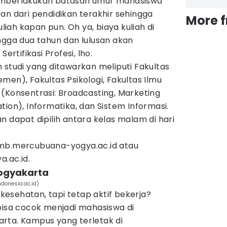
emberlakukan batasan umur mahasiswa
an dari pendidikan terakhir sehingga
More 
ah kapan pun. Oh ya, biaya kuliah di
 hingga dua tahun dan lulusan akan
ertifikasi Profesi, lho.
 studi yang ditawarkan meliputi Fakultas
men), Fakultas Psikologi, Fakultas Ilmu
(Konsentrasi: Broadcasting, Marketing
tion), Informatika, dan Sistem Informasi.
n dapat dipilih antara kelas malam di hari
pmb.mercubuana-yogya.ac.id atau
.ac.id.
Yogyakarta
donesia.ac.id)
g kesehatan, tapi tetap aktif bekerja?
bisa cocok menjadi mahasiswa di
rta. Kampus yang terletak di