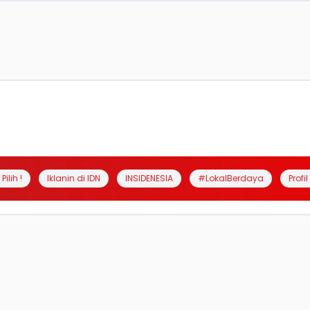
Pilih !
Iklanin di IDN
INSIDENESIA
#LokalBerdaya
Profi