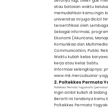
Serunya lagi, UMBY gak m
atau batasan waktu kelulus
memudahkan kamu ingin kuli
universitas ini juga dicicil
tersertifikasi oleh Lembaga S
Sebagai informasi, program
Ekonomi (Akuntansi, Manaje
Komunikasi dan Multimedia 
Communication, Public Rela
Waktu kuliah kelas karyawa
kerja atau kelas Sabtu.
Informasi selengkapnya: 
www.mk.mercubuana-yogya
2. Poltekkes Permata 
Poltekkes Permata Yogyakarta (permatain
Ingin ambil kuliah di bidan
Berarti ini tandanya kamu 
Poltekkes Permata Yogyaka