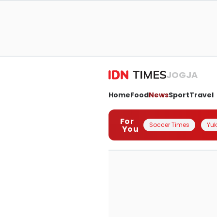
JOGJA
Home
Food
News
Sport
Travel
For
Soccer Times
Yuk 
You