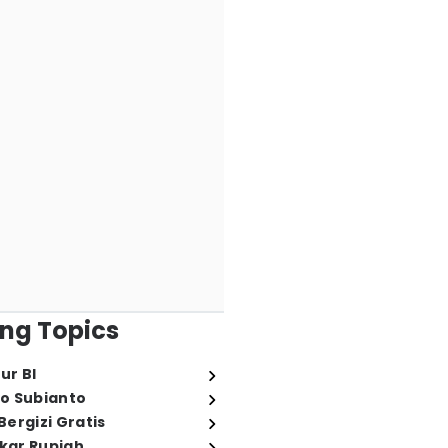
ng Topics
ur BI
o Subianto
ergizi Gratis
ukar Rupiah