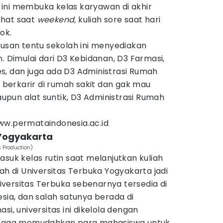
ini membuka kelas karyawan di akhir
rahat saat
weekend,
kuliah sore saat hari
kok.
rusan tentu sekolah ini menyediakan
. Dimulai dari D3 Kebidanan, D3 Farmasi,
s, dan juga ada D3 Administrasi Rumah
n berkarir di rumah sakit dan gak mau
pun alat suntik, D3 Administrasi Rumah
ww.permataindonesia.ac.id
 Yogyakarta
 Production)
asuk kelas rutin saat melanjutkan kuliah
ah di Universitas Terbuka Yogyakarta jadi
Universitas Terbuka sebenarnya tersedia di
esia, dan salah satunya berada di
si, universitas ini dikelola dengan
hingga memudahkan para mahasiswa untuk