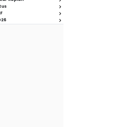
tus
FF
026