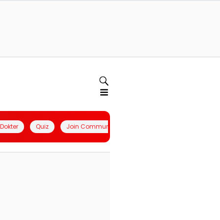
l Dokter
Quiz
Join Community