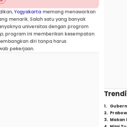
dikan,
Yogyakarta
memang menawarkan
ang menarik. Salah satu yang banyak
anyaknya universitas dengan program
p,
program ini memberikan kesempatan
gembangkan diri tanpa harus
wab pekerjaan.
Trendi
1
.
Gubern
2
.
Prabow
3
.
Makan B
4
.
Nilai T