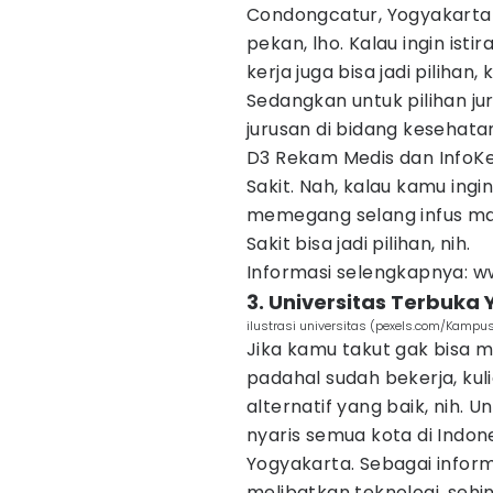
Condongcatur, Yogyakarta 
pekan, lho. Kalau ingin isti
kerja juga bisa jadi pilihan, 
Sedangkan untuk pilihan ju
jurusan di bidang kesehatan
D3 Rekam Medis dan InfoKe
Sakit. Nah, kalau kamu ingi
memegang selang infus mau
Sakit bisa jadi pilihan, nih.
Informasi selengkapnya: w
3. Universitas Terbuka
ilustrasi universitas (pexels.com/Kampus
Jika kamu takut gak bisa m
padahal sudah bekerja, kuli
alternatif yang baik, nih. 
nyaris semua kota di Indon
Yogyakarta. Sebagai informa
melibatkan teknologi, se