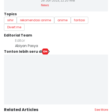
26 Jun 2023, 22:20 WIB
News
Topics
sihir
rekomendasi anime
anime
fantasi
Divert me
Editorial Team
Editor
Abiyan Pasya
Tonton lebih seru di
Related Articles
See More