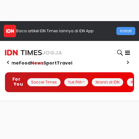
Baca artikel
IDN Times
lainnya di IDN App
Install
JOGJA
Home
Food
News
Sport
Travel
For
Soccer Times
Yuk Pilih !
Iklanin di IDN
INSI
You