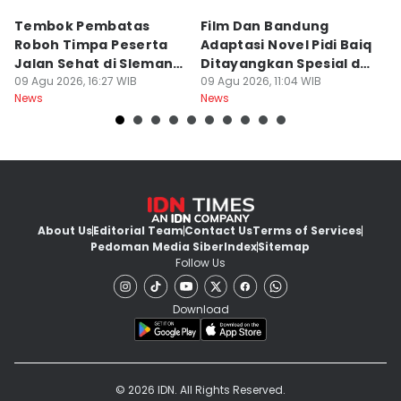
Tembok Pembatas
Film Dan Bandung
P
Roboh Timpa Peserta
Adaptasi Novel Pidi Baiq
W
Jalan Sehat di Sleman,
Ditayangkan Spesial di
D
10 Orang Luka
09 Agu 2026, 16:27 WIB
Jogja
09 Agu 2026, 11:04 WIB
09
News
News
Ne
About Us
Editorial Team
Contact Us
Terms of Services
Pedoman Media Siber
Index
Sitemap
Follow Us
Download
© 2026 IDN. All Rights Reserved.