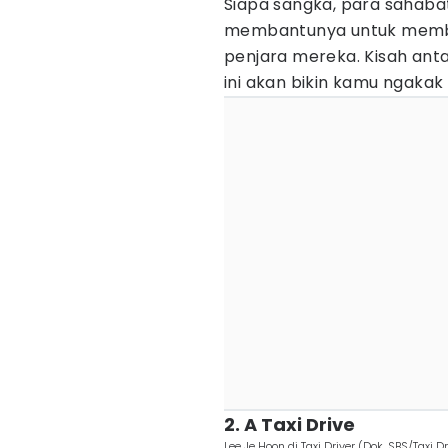
Siapa sangka, para sahaba
membantunya untuk memba
penjara mereka. Kisah anta
ini akan bikin kamu ngaka
2. A Taxi Drive
Lee Je Hoon di Taxi Driver (Dok. SBS/Taxi Dr