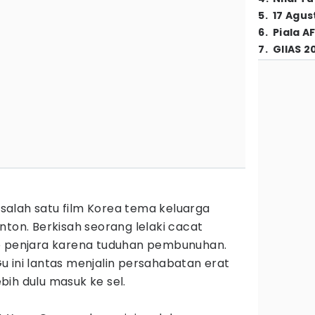
5
.
17 Agus
6
.
Piala A
7
.
GIIAS 2
h salah satu film Korea tema keluarga
nton. Berkisah seorang lelaki cacat
e penjara karena tuduhan pembunuhan.
 ini lantas menjalin persahabatan erat
ih dulu masuk ke sel.