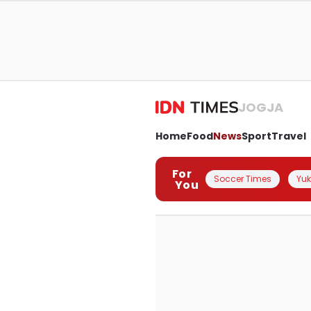
JOGJA
Home
Food
News
Sport
Travel
For
Soccer Times
Yuk 
You