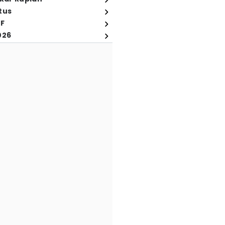
tus
FF
026