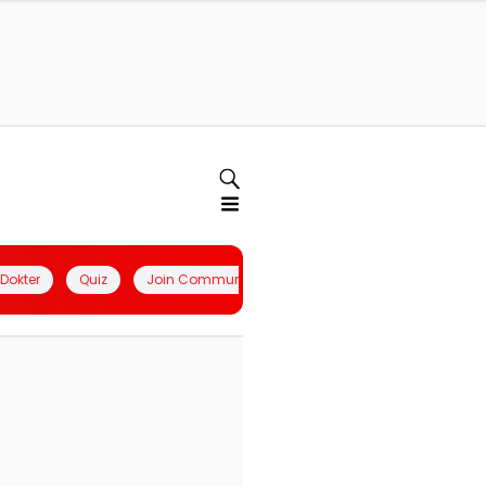
l Dokter
Quiz
Join Community