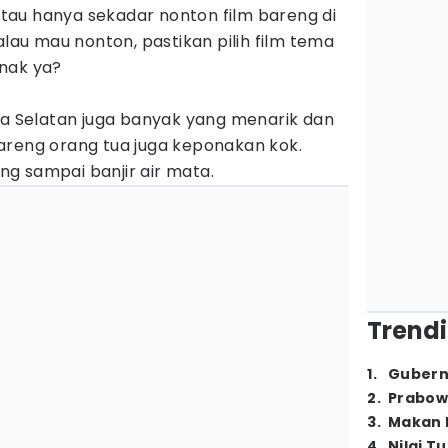
 atau hanya sekadar nonton film bareng di
alau mau nonton, pastikan pilih film tema
nak ya?
ea Selatan juga banyak yang menarik dan
areng orang tua juga keponakan kok.
gang sampai banjir air mata.
Trendi
1
.
Gubern
2
.
Prabow
3
.
Makan B
4
.
Nilai T