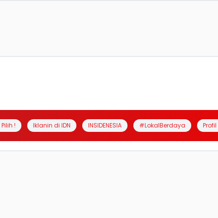
Pilih !
Iklanin di IDN
INSIDENESIA
#LokalBerdaya
Profi