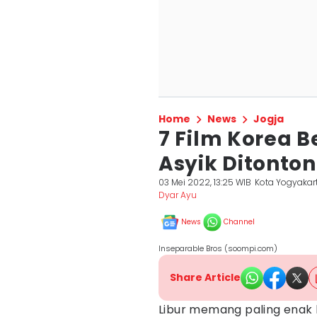
Home
News
Jogja
7 Film Korea 
Asyik Ditonto
03 Mei 2022, 13:25 WIB
Kota Yogyakar
Dyar Ayu
News
Channel
Inseparable Bros (soompi.com)
Share Article
Libur memang paling ena