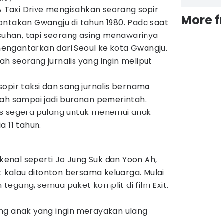
 A Taxi Drive mengisahkan seorang sopir
More 
ontakan Gwangju di tahun 1980. Pada saat
usuhan, tapi seorang asing menawarinya
ngantarkan dari Seoul ke kota Gwangju.
lah seorang jurnalis yang ingin meliput
opir taksi dan sang jurnalis bernama
lah sampai jadi buronan pemerintah.
us segera pulang untuk menemui anak
a 11 tahun.
rkenal seperti Jo Jung Suk dan Yoon Ah,
et kalau ditonton bersama keluarga. Mulai
in tegang, semua paket komplit di film Exit.
ng anak yang ingin merayakan ulang