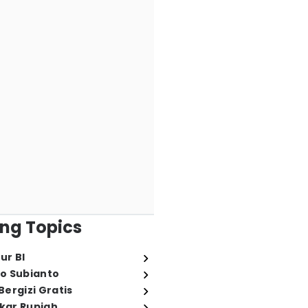
ng Topics
ur BI
o Subianto
ergizi Gratis
ukar Rupiah