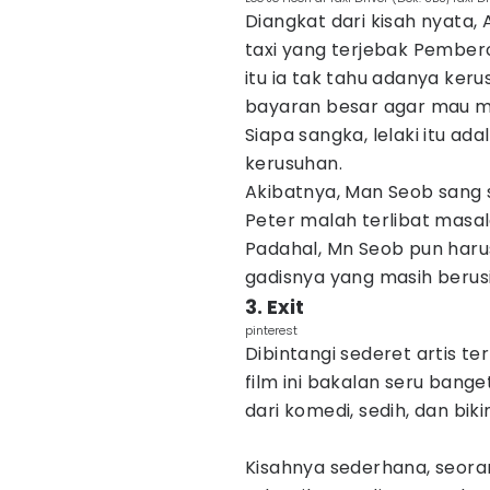
Diangkat dari kisah nyata,
taxi yang terjebak Pember
itu ia tak tahu adanya ker
bayaran besar agar mau me
Siapa sangka, lelaki itu ada
kerusuhan.
Akibatnya, Man Seob sang s
Peter malah terlibat masa
Padahal, Mn Seob pun har
gadisnya yang masih berusi
3. Exit
pinterest
Dibintangi sederet artis te
film ini bakalan seru bang
dari komedi, sedih, dan bik
Kisahnya sederhana, seora