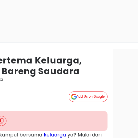
Bertema Keluarga,
n Bareng Saudara
ta
Add Us on Google
k kumpul bersama
keluarga
ya? Mulai dari