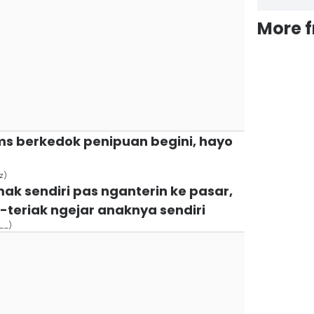
More 
ms berkedok penipuan begini, hayo
z)
mak sendiri pas nganterin ke pasar,
k-teriak ngejar anaknya sendiri
___)