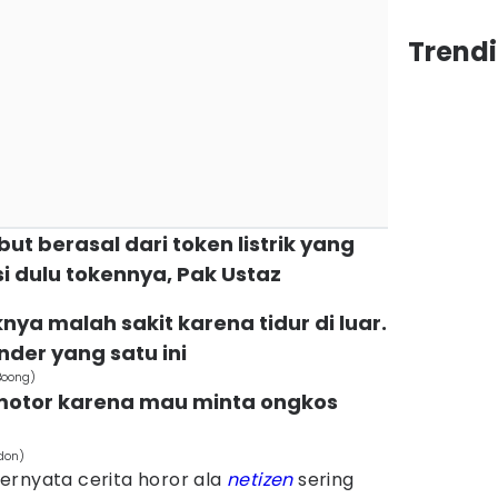
Trend
ut berasal dari token listrik yang
si dulu tokennya, Pak Ustaz
ya malah sakit karena tidur di luar.
der yang satu ini
Boong)
 motor karena mau minta ongkos
adon)
ernyata cerita horor ala
netizen
sering