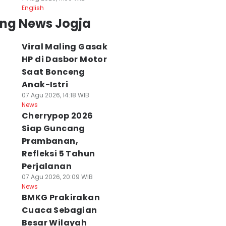
English
ing News Jogja
Viral Maling Gasak
HP di Dasbor Motor
Saat Bonceng
Anak-Istri
07 Agu 2026, 14:18 WIB
News
Cherrypop 2026
Siap Guncang
Prambanan,
Refleksi 5 Tahun
Perjalanan
07 Agu 2026, 20:09 WIB
News
BMKG Prakirakan
Cuaca Sebagian
Besar Wilayah