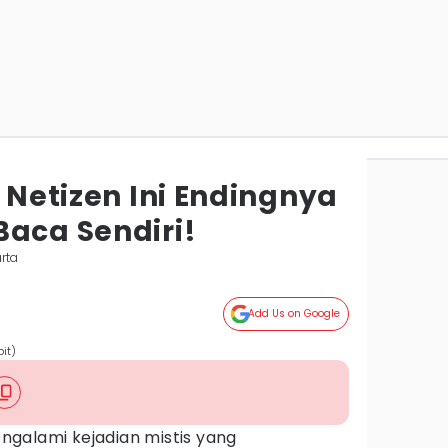
r Netizen Ini Endingnya
Baca Sendiri!
rta
Add Us on Google
pit)
galami kejadian mistis yang