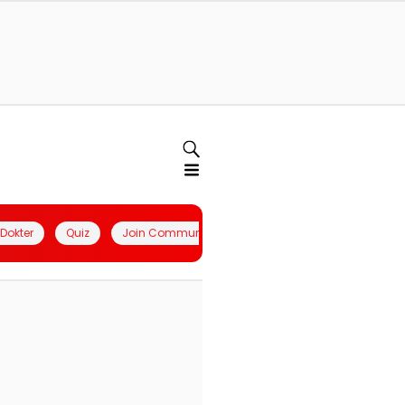
l Dokter
Quiz
Join Community