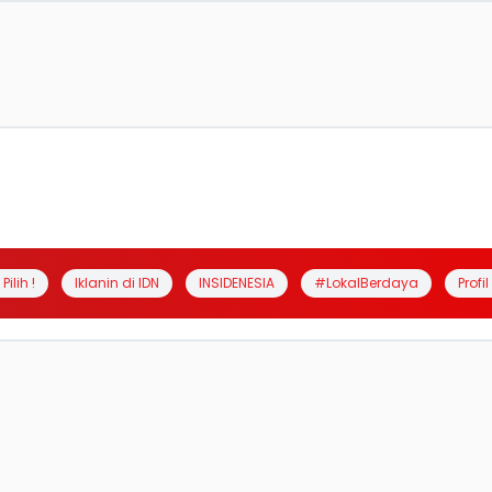
Pilih !
Iklanin di IDN
INSIDENESIA
#LokalBerdaya
Profi