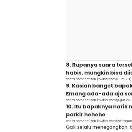
8. Rupanya suara terseb
habis, mungkin bisa dii
cerita horor netizen (twitter.com/Hilmi28)
9. Kasian banget bapakn
Emang ada-ada aja sen
cerita horor netizen (twitter.com/jujurGak
10. Itu bapaknya narik
parkir hehehe
cerita horor netizen (twitter.com/saftam
Gak selalu menegangkan, t