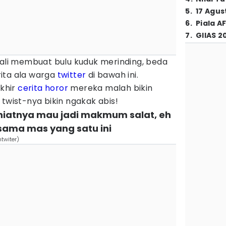
5
.
17 Agus
6
.
Piala A
7
.
GIIAS 2
kali membuat bulu kuduk merinding, beda
ita ala warga
twitter
di bawah ini.
khir
cerita horor
mereka malah bikin
 twist-nya bikin ngakak abis!
 niatnya mau jadi makmum salat, eh
sama mas yang satu ini
ntwiter)