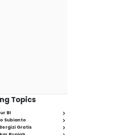
ng Topics
ur BI
o Subianto
ergizi Gratis
ukar Rupiah