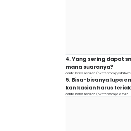
4. Yang sering dapat s
mana suaranya?
cerita horor netizen (twitter.com/yailahwa
5. Bisa-bisanya lupa e
kan kasian harus teria
cerita horor netizen (twitter.com/diasyrn