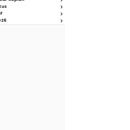
tus
FF
026