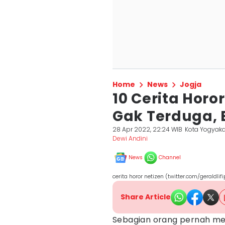
Home
News
Jogja
10 Cerita Horo
Gak Terduga, 
28 Apr 2022, 22:24 WIB
Kota Yogyaka
Dewi Andini
News
Channel
cerita horor netizen (twitter.com/geraldlifi
Share Article
Sebagian orang pernah men