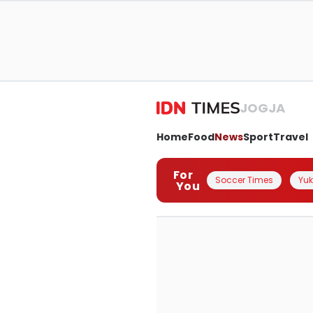
JOGJA
Home
Food
News
Sport
Travel
For
Soccer Times
Yuk 
You