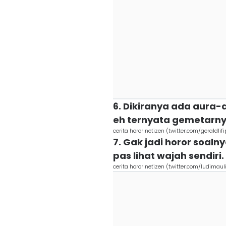
6. Dikiranya ada aura-
eh ternyata gemetarn
cerita horor netizen (twitter.com/geraldlifi
7. Gak jadi horor soaln
pas lihat wajah sendiri.
cerita horor netizen (twitter.com/ludimau