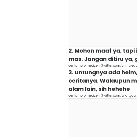
2. Mohon maaf ya, tap
mas. Jangan ditiru ya, 
cerita horor netizen (twitter.com/chillyre
3. Untungnya ada helm,
ceritanya. Walaupun m
alam lain, sih hehehe
cerita horor netizen (twitter.com/widityaa