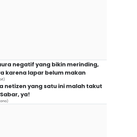
aura negatif yang bikin merinding,
ya karena lapar belum makan
pit)
ya netizen yang satu ini malah takut
 Sabar, ya!
liana)