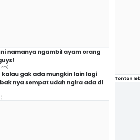
i ini namanya ngambil ayam orang
guys!
quiem)
 kalau gak ada mungkin lain lagi
Tonton leb
bak nya sempat udah ngira ada di
_)