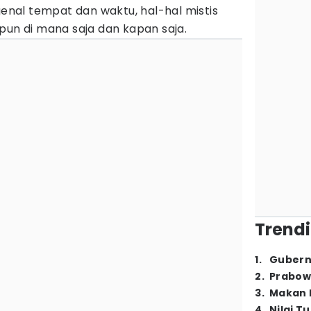
nal tempat dan waktu, hal-hal mistis
pun di mana saja dan kapan saja.
Trendi
1
.
Gubern
2
.
Prabow
3
.
Makan B
4
.
Nilai T