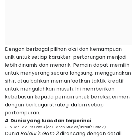
Dengan berbagai pilihan aksi dan kemampuan
unik untuk setiap karakter, pertarungan menjadi
lebih dinamis dan menarik. Pemain dapat memilih
untuk menyerang secara langsung, menggunakan
sihir, atau bahkan memanfaatkan taktik kreatif
untuk mengalahkan musuh. Ini memberikan
kebebasan kepada pemain untuk bereksperimen
dengan berbagai strategi dalam setiap
pertempuran.
4. Dunia yang luas dan terperinci
Cuplikan Baldur's Gate 3 (dok. Larian Studios/Baldur's Gate 3)
Dunia
Baldur's Gate 3
dirancang dengan detail