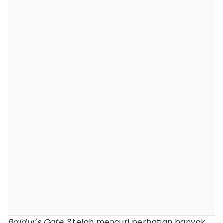
Baldur's Gate 3
telah mencuri perhatian banyak