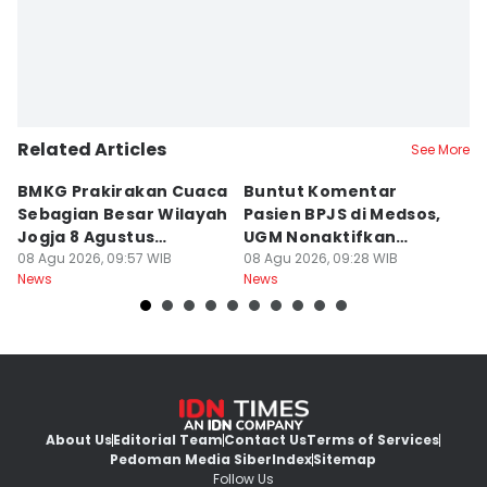
Related Articles
See More
BMKG Prakirakan Cuaca
Buntut Komentar
Sr
Sebagian Besar Wilayah
Pasien BPJS di Medsos,
Ti
Jogja 8 Agustus
UGM Nonaktifkan
P
Berawan
08 Agu 2026, 09:57 WIB
Dokter PPDS
08 Agu 2026, 09:28 WIB
J
08
News
News
Ne
About Us
Editorial Team
Contact Us
Terms of Services
Pedoman Media Siber
Index
Sitemap
Follow Us