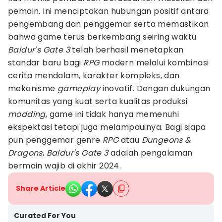
pemain. Ini menciptakan hubungan positif antara
pengembang dan penggemar serta memastikan
bahwa game terus berkembang seiring waktu.
Baldur's Gate 3
telah berhasil menetapkan
standar baru bagi
RPG
modern melalui kombinasi
cerita mendalam, karakter kompleks, dan
mekanisme
gameplay
inovatif. Dengan dukungan
komunitas yang kuat serta kualitas produksi
modding
, game ini tidak hanya memenuhi
ekspektasi tetapi juga melampauinya. Bagi siapa
pun penggemar genre
RPG
atau
Dungeons &
Dragons
,
Baldur's Gate 3
adalah pengalaman
bermain wajib di akhir 2024.
Share Article
Curated For You