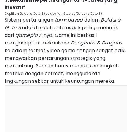
3. Mekanisme pertarungan turn-based yang
inovatif
Cuplikan Baldur's Gate 3 (dok. Larian Studios/Baldur's Gate 3)
Sistem pertarungan
turn-based
dalam
Baldur's
Gate 3
adalah salah satu aspek paling menarik
dari
gameplay
-nya. Game ini berhasil
mengadaptasi mekanisme
Dungeons & Dragons
ke dalam format video game dengan sangat baik,
menawarkan pertarungan strategis yang
menantang. Pemain harus memikirkan langkah
mereka dengan cermat, menggunakan
lingkungan sekitar untuk keuntungan mereka.