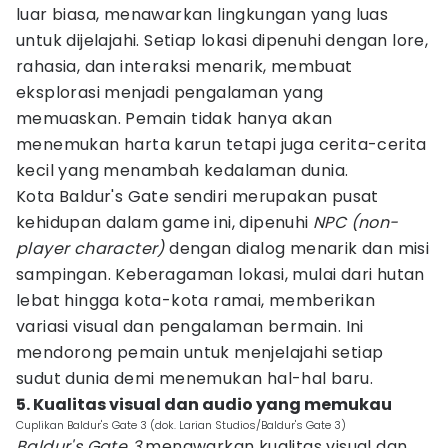
luar biasa, menawarkan lingkungan yang luas
untuk dijelajahi. Setiap lokasi dipenuhi dengan lore,
rahasia, dan interaksi menarik, membuat
eksplorasi menjadi pengalaman yang
memuaskan. Pemain tidak hanya akan
menemukan harta karun tetapi juga cerita-cerita
kecil yang menambah kedalaman dunia.
Kota Baldur's Gate sendiri merupakan pusat
kehidupan dalam game ini, dipenuhi
NPC
(non-
player character)
dengan dialog menarik dan misi
sampingan. Keberagaman lokasi, mulai dari hutan
lebat hingga kota-kota ramai, memberikan
variasi visual dan pengalaman bermain. Ini
mendorong pemain untuk menjelajahi setiap
sudut dunia demi menemukan hal-hal baru.
5. Kualitas visual dan audio yang memukau
Cuplikan Baldur's Gate 3 (dok. Larian Studios/Baldur's Gate 3)
Baldur's Gate 3
menawarkan kualitas visual dan