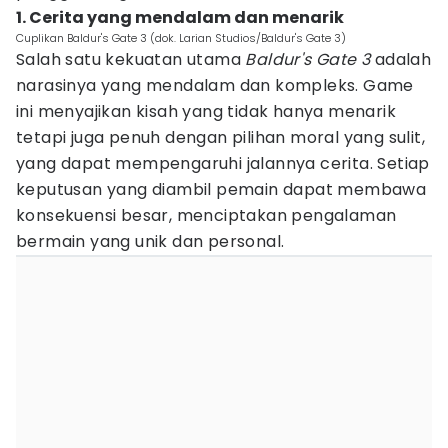
1. Cerita yang mendalam dan menarik
Cuplikan Baldur's Gate 3 (dok. Larian Studios/Baldur's Gate 3)
Salah satu kekuatan utama
Baldur's Gate 3
adalah
narasinya yang mendalam dan kompleks. Game
ini menyajikan kisah yang tidak hanya menarik
tetapi juga penuh dengan pilihan moral yang sulit,
yang dapat mempengaruhi jalannya cerita. Setiap
keputusan yang diambil pemain dapat membawa
konsekuensi besar, menciptakan pengalaman
bermain yang unik dan personal.