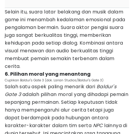
Selain itu, suara latar belakang dan musik dalam
game ini menambah kedalaman emosional pada
pengalaman bermain. Suara aktor pengisi suara
juga sangat berkualitas tinggi, memberikan
kehidupan pada setiap dialog. Kombinasi antara
visual menawan dan audio berkualitas tinggi
membuat pemain semakin terbenam dalam
cerita.
6. Pilihan moral yang menantang
Cuplikan Baldur's Gate 3 (dok. Larian Studios/Baldur's Gate 3)
Salah satu aspek paling menarik dari
Baldur's
Gate 3
adalah pilihan moral yang dihadapi pemain
sepanjang permainan. Setiap keputusan tidak
hanya mempengaruhi alur cerita tetapi juga
dapat berdampak pada hubungan antara
karakter-karakter dalam tim serta
NPC
lainnya di
dunia tersebut. Ini menciptakan rasa tanggung