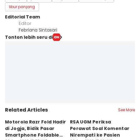
libur panjang
Editorial Team
Editor
Febriana Sintasari
Tonton lebih seru di
Related Articles
See More
Motorola Razr Fold Hadir
RSA UGM Periksa
A
di Jogja, Bidik Pasar
Perawat Soal Komentar
L
Smartphone Foldable
Nirempati ke Pasien
P