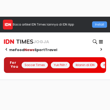
Baca artikel
IDN Times
lainnya di IDN App
Install
JOGJA
Home
Food
News
Sport
Travel
For
Soccer Times
Yuk Pilih !
Iklanin di IDN
INSI
You