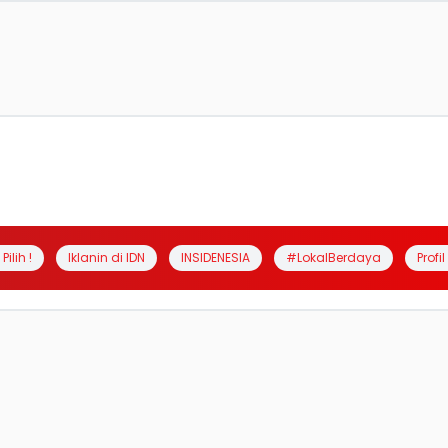
Pilih !
Iklanin di IDN
INSIDENESIA
#LokalBerdaya
Profi