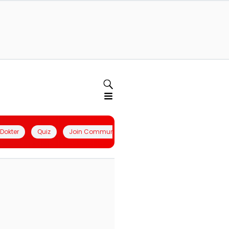
l Dokter
Quiz
Join Community