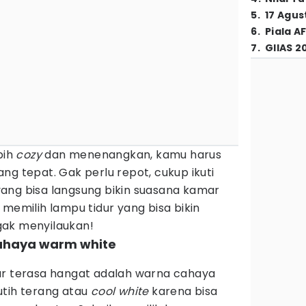
5
.
17 Agus
6
.
Piala A
7
.
GIIAS 2
bih
cozy
dan menenangkan, kamu harus
ng tepat. Gak perlu repot, cukup ikuti
ang bisa langsung bikin suasana kamar
 memilih lampu tidur yang bisa bikin
gak menyilaukan!
cahaya warm white
ar terasa hangat adalah warna cahaya
utih terang atau
cool
white
karena bisa