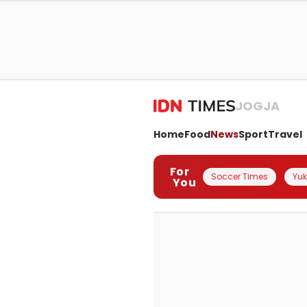
JOGJA
Home
Food
News
Sport
Travel
For
Soccer Times
Yuk 
You