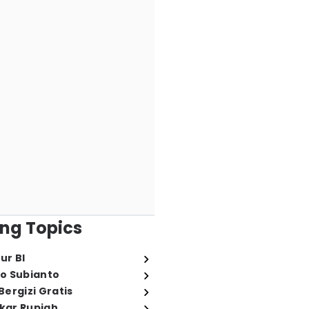
ng Topics
ur BI
o Subianto
ergizi Gratis
ukar Rupiah