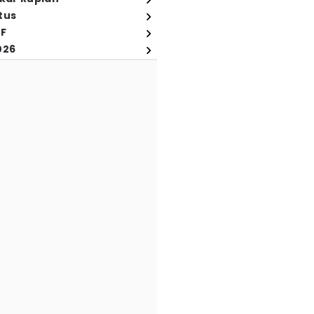
tus
FF
026