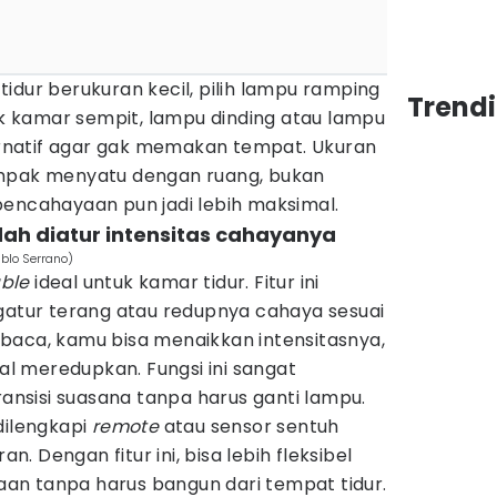
idur berukuran kecil, pilih lampu ramping
Trend
tuk kamar sempit, lampu dinding atau lampu
ternatif agar gak memakan tempat. Ukuran
ampak menyatu dengan ruang, bukan
pencahayaan pun jadi lebih maksimal.
dah diatur intensitas cahayanya
ablo Serrano)
ble
ideal untuk kamar tidur. Fitur ini
tur terang atau redupnya cahaya sesuai
baca, kamu bisa menaikkan intensitasnya,
gal meredupkan. Fungsi ini sangat
sisi suasana tanpa harus ganti lampu.
dilengkapi
remote
atau sensor sentuh
 Dengan fitur ini, bisa lebih fleksibel
n tanpa harus bangun dari tempat tidur.