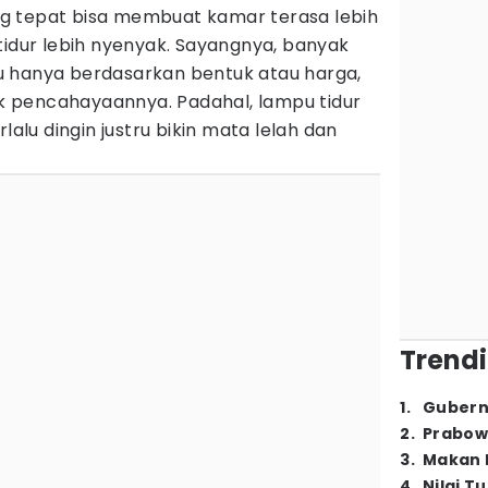
g tepat bisa membuat kamar terasa lebih
tidur lebih nyenyak. Sayangnya, banyak
u hanya berdasarkan bentuk atau harga,
 pencahayaannya. Padahal, lampu tidur
lalu dingin justru bikin mata lelah dan
Trendi
1
.
Gubern
2
.
Prabow
3
.
Makan B
4
.
Nilai T