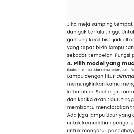
Jika meja samping tempat t
dan gak terlalu tinggi. Un
gantung kecil bisa jadi al
yang tepat bikin lampu t
sekadar tempelan. Fungsi 
4. Pilih model yang mu
ilustrasi lampu tidur (pexels.com/Juan P
Lampu dengan fitur
dimma
memungkinkan kamu menga
kebutuhan. Saat ingin mem
dan ketika akan tidur, ting
membantu menciptakan tran
Ada juga lampu tidur yang 
untuk kemudahan pengaturan.
untuk mengatur pencahayaa