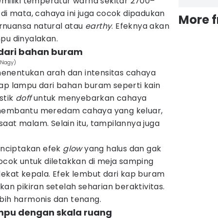
emiliki temperatur warna sekitar 2700–
 di mata, cahaya ini juga cocok dipadukan
More 
rnuansa natural atau
earthy
. Efeknya akan
pu dinyalakan.
dari bahan buram
j Nagy)
enentukan arah dan intensitas cahaya
kap lampu dari bahan buram seperti kain
stik
doff
untuk menyebarkan cahaya
 membantu meredam cahaya yang keluar,
aat malam. Selain itu, tampilannya juga
nciptakan efek
glow
yang halus dan gak
cocok untuk diletakkan di meja samping
dekat kepala. Efek lembut dari kap buram
 pikiran setelah seharian beraktivitas.
ebih harmonis dan tenang.
ampu dengan skala ruang