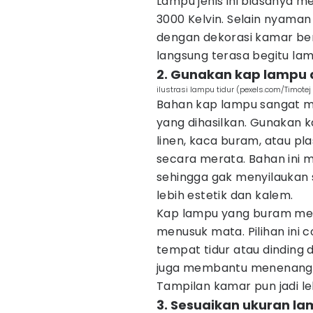
Lampu jenis ini biasanya m
3000 Kelvin. Selain nyaman
dengan dekorasi kamar be
langsung terasa begitu lam
2. Gunakan kap lampu 
ilustrasi lampu tidur (pexels.com/Timote
Bahan kap lampu sangat m
yang dihasilkan. Gunakan 
linen, kaca buram, atau pla
secara merata. Bahan ini
sehingga gak menyilaukan s
lebih estetik dan kalem.
Kap lampu yang buram me
menusuk mata. Pilihan ini 
tempat tidur atau dinding 
juga membantu menenangkan
Tampilan kamar pun jadi l
3. Sesuaikan ukuran l