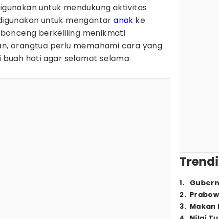
digunakan untuk mendukung aktivitas
a digunakan untuk mengantar
anak
ke
bonceng berkeliling menikmati
ian, orangtua perlu memahami cara yang
buah hati agar selamat selama
Trendi
1
.
Gubern
2
.
Prabow
3
.
Makan B
4
.
Nilai T