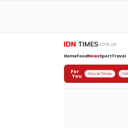
JOGJA
Home
Food
News
Sport
Travel
For
Soccer Times
Yuk 
You