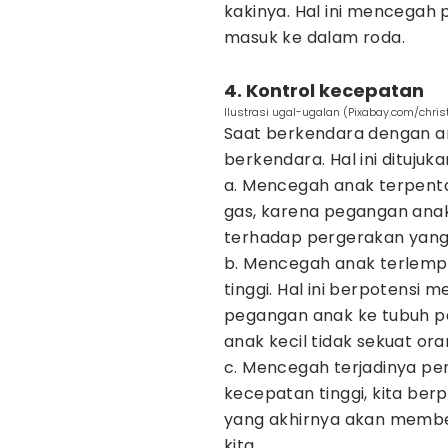
kakinya. Hal ini mencegah 
masuk ke dalam roda.
4. Kontrol kecepatan
Ilustrasi ugal-ugalan (Pixabay.com/chris
Saat berkendara dengan an
berkendara. Hal ini ditujuka
a. Mencegah anak terpent
gas, karena pegangan anak
terhadap pergerakan yang 
b. Mencegah anak terlemp
tinggi. Hal ini berpotensi
pegangan anak ke tubuh pe
anak kecil tidak sekuat or
c. Mencegah terjadinya p
kecepatan tinggi, kita be
yang akhirnya akan membe
kita.