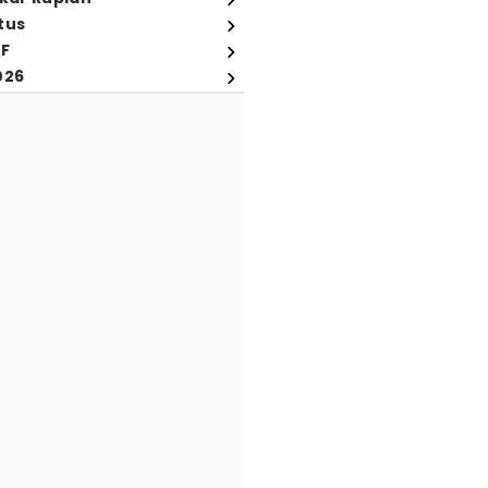
tus
FF
026