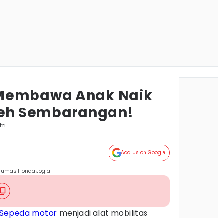
Membawa Anak Naik
leh Sembarangan!
ta
Add Us on Google
Humas Honda Jogja
Sepeda motor
menjadi alat mobilitas