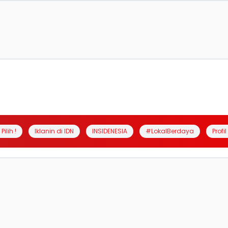
Pilih !
Iklanin di IDN
INSIDENESIA
#LokalBerdaya
Profi