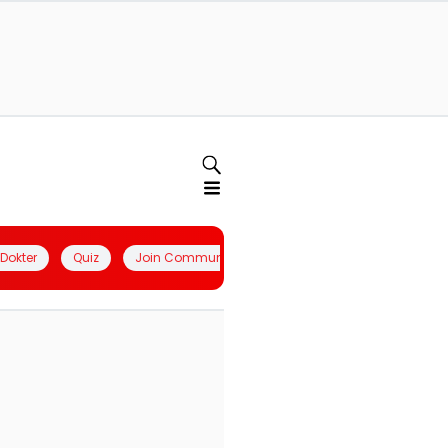
l Dokter
Quiz
Join Community