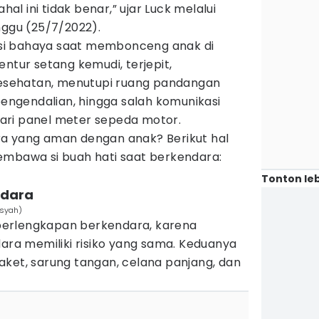
ahal ini tidak benar,” ujar Luck melalui
nggu (25/7/2022).
si bahaya saat membonceng anak di
entur setang kemudi, terjepit,
sehatan, menutupi ruang pandangan
ngendalian, hingga salah komunikasi
ari panel meter sepeda motor.
a yang aman dengan anak? Berikut hal
embawa si buah hati saat berkendara:
Tonton leb
ndara
nsyah)
erlengkapan berkendara, karena
a memiliki risiko yang sama. Keduanya
aket, sarung tangan, celana panjang, dan