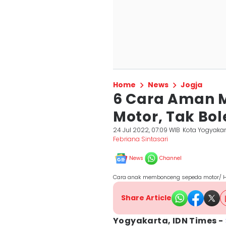
Home
News
Jogja
6 Cara Aman 
Motor, Tak Bo
24 Jul 2022, 07:09 WIB
Kota Yogyakar
Febriana Sintasari
News
Channel
Cara anak membonceng sepeda motor/ 
Share Article
Yogyakarta, IDN Times -