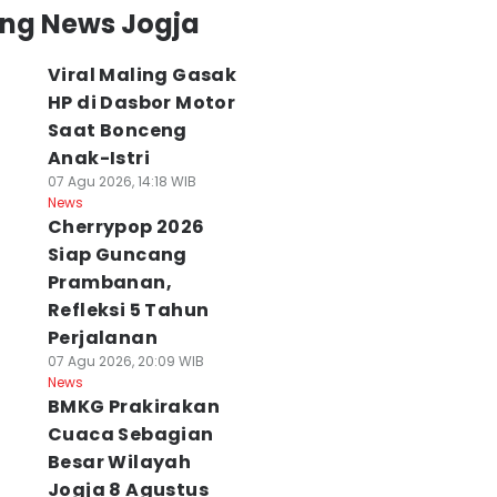
ing News Jogja
Viral Maling Gasak
HP di Dasbor Motor
Saat Bonceng
Anak-Istri
07 Agu 2026, 14:18 WIB
News
Cherrypop 2026
Siap Guncang
Prambanan,
Refleksi 5 Tahun
Perjalanan
07 Agu 2026, 20:09 WIB
News
BMKG Prakirakan
Cuaca Sebagian
Besar Wilayah
Jogja 8 Agustus