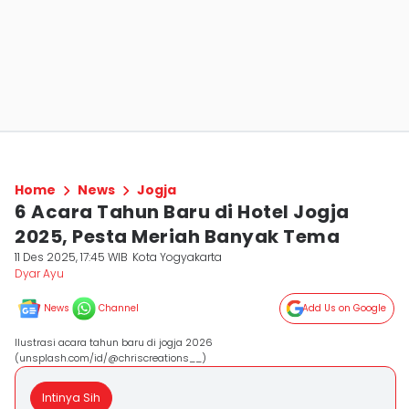
Home
News
Jogja
6 Acara Tahun Baru di Hotel Jogja
2025, Pesta Meriah Banyak Tema
11 Des 2025, 17:45 WIB
Kota Yogyakarta
Dyar Ayu
News
Channel
Add Us on Google
Ilustrasi acara tahun baru di jogja 2026
(unsplash.com/id/@chriscreations__)
Intinya Sih