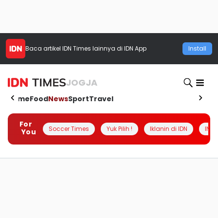
Baca artikel
IDN Times
lainnya di IDN App
Install
JOGJA
Home
Food
News
Sport
Travel
For
Soccer Times
Yuk Pilih !
Iklanin di IDN
INSI
You