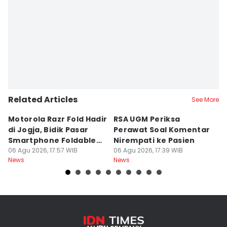
Related Articles
See More
Motorola Razr Fold Hadir
RSA UGM Periksa
A
di Jogja, Bidik Pasar
Perawat Soal Komentar
L
Smartphone Foldable
Nirempati ke Pasien
P
Premium
06 Agu 2026, 17:57 WIB
06 Agu 2026, 17:39 WIB
E
06
News
News
Ne